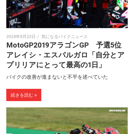
ニ
ュ
2019年9月22日
気になるバイクニュース
MotoGP2019アラゴンGP 予選5位
ー
アレイシ・エスパルガロ「自分とア
プリリアにとって最高の1日」
ス
バイクの改善が進まないと不平を述べていた
続きを読む