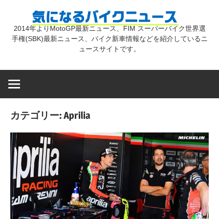
コ
気
ン
2014年よりMotoGP最新ニュース、FIM スーパーバイク世界選
テ
手権(SBK)最新ニュース、バイク新車情報などを紹介しているニ
に
ン
ュースサイトです。
ツ
な
へ
ス
キ
る
カテゴリー:
Aprilia
ッ
プ
バ
イ
ク