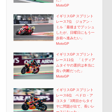
MotoGP
イギリスGP スプリント
レース7位 ジョアン・
ミル「最後までプッシュ
したが、日曜日にもう一
歩前へ進みたい」
MotoGP
イギリスGP スプリント
レース11位 「ミディア
ムタイヤの選択は本当に
良い判断だった」
MotoGP
イギリスGP スプリント
レース6位 ペドロ・ア
コスタ「3周目からタイ
ヤに問題が出て、長いレ
ースになった」