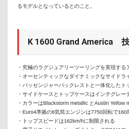
イ
るモデルとなっているとのこと。
ク
K 1600 Grand Americ
ニ
・究極のラグジュアリーツーリングを実現する
ュ
・オーセンティックなダイナミックなサイドラ
・パッセンジャーバックレストと一体化したト
ー
・サイドケースとトップケースはインテグレー
・カラーはBlackstorm metallic とAustin Yellow
・Euro4準拠の6気筒エンジンは7750回転で16
ス
・トップスピードは162km/hに制限される