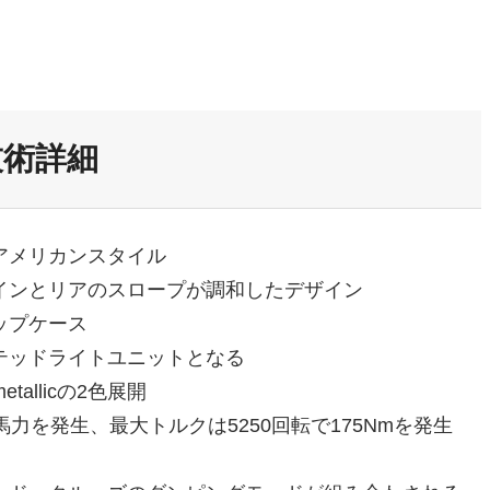
a 技術詳細
アメリカンスタイル
インとリアのスロープが調和したデザイン
ップケース
テッドライトユニットとなる
 metallicの2色展開
0馬力を発生、最大トルクは5250回転で175Nmを発生