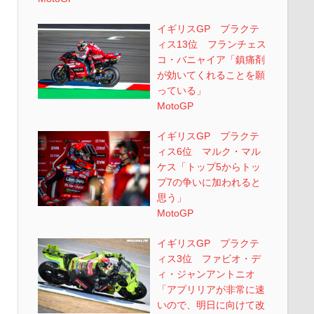
イギリスGP プラクテ
ィス13位 フランチェス
コ・バニャイア「鎮痛剤
が効いてくれることを願
っている」
MotoGP
イギリスGP プラクテ
ィス6位 マルク・マル
ケス「トップ5からトッ
プ7の争いに加われると
思う」
MotoGP
イギリスGP プラクテ
ィス3位 ファビオ・デ
ィ・ジャンアントニオ
「アプリリアが非常に速
いので、明日に向けて改