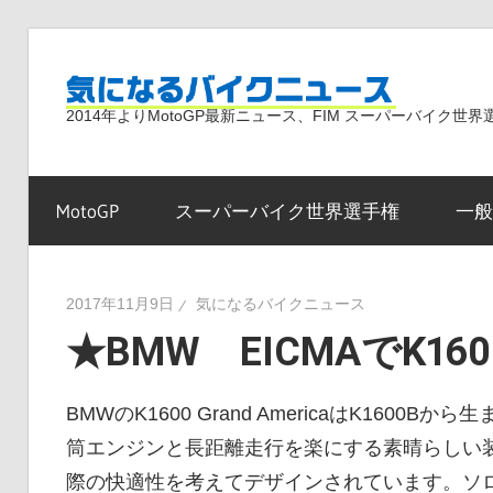
コ
ン
気
テ
2014年よりMotoGP最新ニュース、FIM スーパーバイク
ン
ツ
に
へ
MotoGP
スーパーバイク世界選手権
一般
ス
な
キ
ッ
2017年11月9日
気になるバイクニュース
プ
★BMW EICMAでK1600
る
BMWのK1600 Grand AmericaはK16
バ
筒エンジンと長距離走行を楽にする素晴らしい
際の快適性を考えてデザインされています。ソ