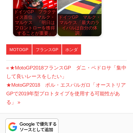
ドイツGP プラクテ
ィス首位 マルク・
ドイツGP マルク・
マルケス 「明日は
マルケス「最大のラ
フロントローを獲得
イバルは自分の体
することが重要」
調」
MOTOGP
フランスGP
ホンダ
投
前
★MotoGP2018フランスGP ダニ・ペドロサ「集中
の
して良いレースをしたい」
稿
次
投
★MotoGP2018 ポル・エスパルガロ「オーストリア
ナ
の
稿:
GPで2019年型プロトタイプを使用する可能性があ
ビ
投
る」
稿:
ゲ
ー