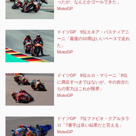
ったが、なんとかゴールできた」
MotoGP
ドイツGP 9位エネア・バスティアニ
ーニ「最後の10周はいいペースで走れ
た」
MotoGP
ドイツGP 8位ルカ・マリーニ「8位
に満足すべきではないが、今の自分た
ちの実力はこれが限界」
MotoGP
ドイツGP 7位ファビオ・クアルタラ
ロ「7番手は良い結果だと言える」
MotoGP