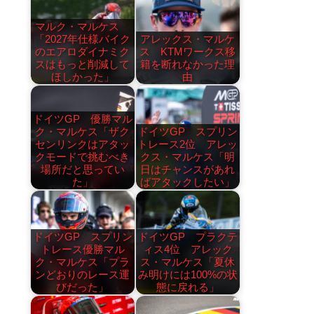
マルク・マルケス
「2027年仕様バイク
アレックス・マルケ
のエアロダイナミク
ス KTMワークス移
スはもっと削減して
籍を断れなかった理
ほしかった」
由
ドイツGP 優勝マル
ク・マルケス「ザク
ドイツGP スプリン
センリンクはアタッ
トレース2位 アレッ
クモードで挑むべき
クス・マルケス「明
場所だと思ってい
日はチャンスがあれ
た」
ばアタックしたい」
ドイツGP スプリン
ドイツGP プラクテ
トレース優勝マル
ィス4位 アレック
ク・マルケス「プラ
ス・マルケス「夏休
ンどおりのレース運
み明けには100%の状
びだった」
態に戻れる」