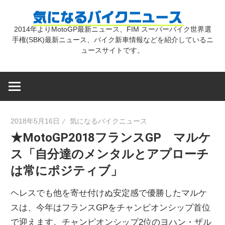
コ
気
ン
2014年よりMotoGP最新ニュース、FIM スーパーバイク世界選
テ
手権(SBK)最新ニュース、バイク新車情報などを紹介しているニ
に
ン
ュースサイトです。
ツ
な
へ
ス
キ
る
2018年5月16日
気になるバイクニュース
ッ
★MotoGP2018フランスGP マルケ
プ
バ
ス「自分達のメンタルとアプローチ
は常にポジティブ」
イ
ヘレスでも他を寄せ付けぬ安定感で優勝したマルケ
ク
スは、今年はフランスGPをチャンピオンシップ首位
で迎えます。チャンピオンシップ2位のヨハン・ザル