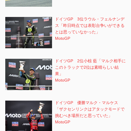
ドイツGP 3位ラウル・フェルナンデ
ス「昨日時点では表彰台争いができる
とは思っていなかった」
MotoGP
ドイツGP 2位小椋 藍「マルク相手に
このトラックで2位は素晴らしい結
果」
MotoGP
ドイツGP 優勝マルク・マルケス
「ザクセンリンクはアタックモードで
挑むべき場所だと思っていた」
MotoGP