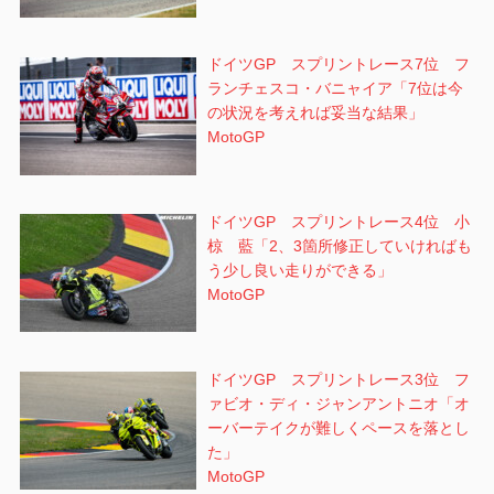
ドイツGP スプリントレース7位 フ
ランチェスコ・バニャイア「7位は今
の状況を考えれば妥当な結果」
MotoGP
ドイツGP スプリントレース4位 小
椋 藍「2、3箇所修正していければも
う少し良い走りができる」
MotoGP
ドイツGP スプリントレース3位 フ
ァビオ・ディ・ジャンアントニオ「オ
ーバーテイクが難しくペースを落とし
た」
MotoGP