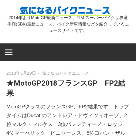
コ
気
ン
2014年よりMotoGP最新ニュース、FIM スーパーバイク世界選
テ
手権(SBK)最新ニュース、バイク新車情報などを紹介しているニ
に
ン
ュースサイトです。
ツ
な
へ
ス
キ
る
2018年5月19日
気になるバイクニュース
ッ
★MotoGP2018フランスGP FP2結
プ
バ
果
イ
MotoGPクラスのフランスGP、FP2結果です。トップ
タイムはDucatiのアンドレア・ドヴィツィオーゾ、2
ク
位マルク・マルケス、3位バレンティーノ・ロッシ、
4位マーべリック・ビニャーレス、5位ヨハン・ザル