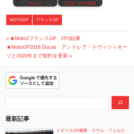
ザルコ
アGP FP2結果
MOTOGP
フランスGP
投
前
★Moto2フランスGP FP2結果
次
の
★MotoGP2018 Ducati アンドレア・ドヴィツィオー
稿
の
投
ゾと2020年まで契約を更新
ナ
投
稿:
ビ
稿:
ゲ
ー
検索
シ
最新記事
ョ
イギリスGP優勝 ラウル・フェルナ
ン