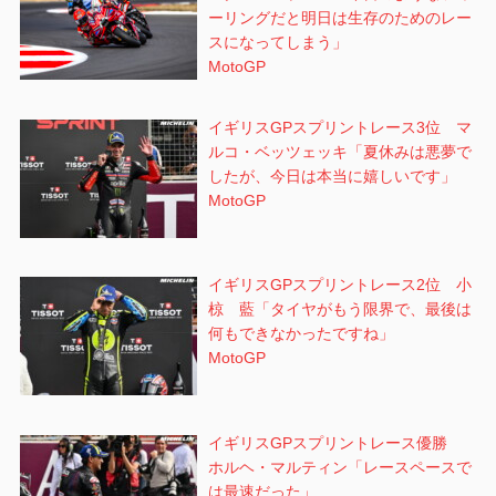
ーリングだと明日は生存のためのレー
スになってしまう」
MotoGP
イギリスGPスプリントレース3位 マ
ルコ・ベッツェッキ「夏休みは悪夢で
したが、今日は本当に嬉しいです」
MotoGP
イギリスGPスプリントレース2位 小
椋 藍「タイヤがもう限界で、最後は
何もできなかったですね」
MotoGP
イギリスGPスプリントレース優勝
ホルヘ・マルティン「レースペースで
は最速だった」