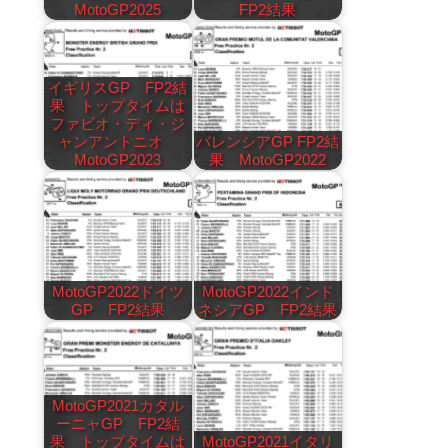
MotoGP2025
FP2結果
イギリスGP FP2結
果 トップタイムは
ファビオ・ディ・ジ
ャンアントニオ
バレンシアGP FP2結
MotoGP2023
果 MotoGP2022
MotoGP2022ドイツ
MotoGP2022インド
GP FP2結果
ネシアGP FP2結果
MotoGP2021カタル
ーニャGP FP2結
果 トップタイムは
MotoGP2021イタリ