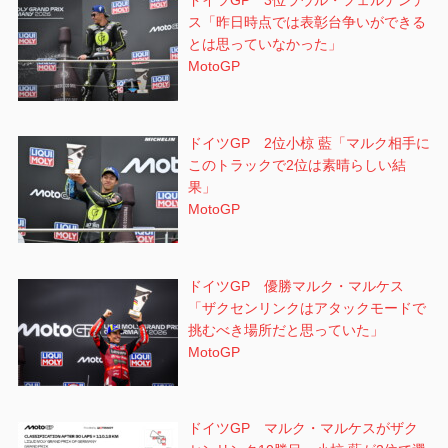
ドイツGP 3位ラウル・フェルナンデ
ス「昨日時点では表彰台争いができる
とは思っていなかった」
MotoGP
ドイツGP 2位小椋 藍「マルク相手に
このトラックで2位は素晴らしい結
果」
MotoGP
ドイツGP 優勝マルク・マルケス
「ザクセンリンクはアタックモードで
挑むべき場所だと思っていた」
MotoGP
ドイツGP マルク・マルケスがザク