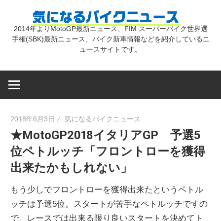
コ
気
ン
2014年よりMotoGP最新ニュース、FIM スーパーバイク世界選
テ
手権(SBK)最新ニュース、バイク新車情報などを紹介しているニ
に
ン
ュースサイトです。
ツ
な
へ
ス
キ
る
2018年6月3日
気になるバイクニュース
ッ
★MotoGP2018イタリアGP 予選5
プ
バ
位ペトルッチ「フロントローを獲得
出来たかもしれない」
イ
もう少しでフロントローを獲得出来たというペトル
ク
ッチは予選5位。スタートが苦手なペトルッチですの
で、レースでは出来る限り良いスタートを決めてト