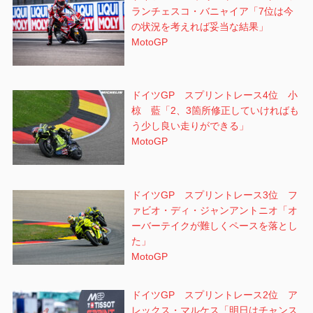
ランチェスコ・バニャイア「7位は今
の状況を考えれば妥当な結果」
MotoGP
ドイツGP スプリントレース4位 小
椋 藍「2、3箇所修正していければも
う少し良い走りができる」
MotoGP
ドイツGP スプリントレース3位 フ
ァビオ・ディ・ジャンアントニオ「オ
ーバーテイクが難しくペースを落とし
た」
MotoGP
ドイツGP スプリントレース2位 ア
レックス・マルケス「明日はチャンス