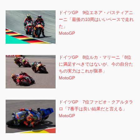
ドイツGP 9位エネア・バスティアニ
ーニ「最後の10周はいいペースで走れ
た」
MotoGP
ドイツGP 8位ルカ・マリーニ「8位
に満足すべきではないが、今の自分た
ちの実力はこれが限界」
MotoGP
ドイツGP 7位ファビオ・クアルタラ
ロ「7番手は良い結果だと言える」
MotoGP