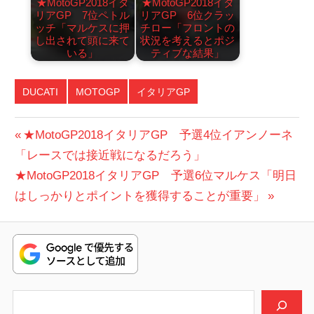
★MotoGP2018イタ
★MotoGP2018イタ
リアGP 7位ペトル
リアGP 6位クラッ
ッチ「マルケスに押
チロー「フロントの
し出されて頭に来て
状況を考えるとポジ
いる」
ティブな結果」
DUCATI
MOTOGP
イタリアGP
投
前
★MotoGP2018イタリアGP 予選4位イアンノーネ
の
「レースでは接近戦になるだろう」
稿
次
投
★MotoGP2018イタリアGP 予選6位マルケス「明日
ナ
の
稿:
はしっかりとポイントを獲得することが重要」
ビ
投
稿:
ゲ
ー
シ
検索