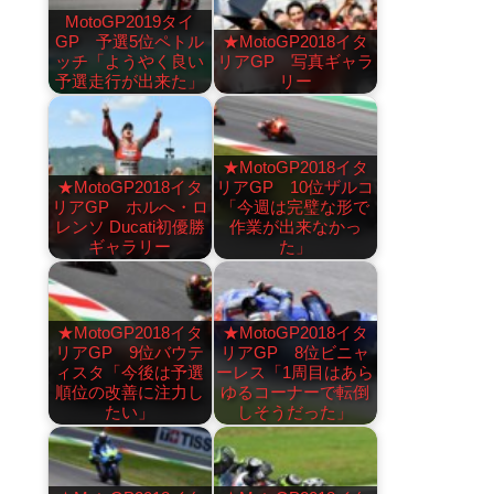
MotoGP2019タイ
GP 予選5位ペトル
★MotoGP2018イタ
ッチ「ようやく良い
リアGP 写真ギャラ
予選走行が出来た」
リー
★MotoGP2018イタ
★MotoGP2018イタ
リアGP 10位ザルコ
リアGP ホルへ・ロ
「今週は完璧な形で
レンソ Ducati初優勝
作業が出来なかっ
ギャラリー
た」
★MotoGP2018イタ
★MotoGP2018イタ
リアGP 9位バウテ
リアGP 8位ビニャ
ィスタ「今後は予選
ーレス「1周目はあら
順位の改善に注力し
ゆるコーナーで転倒
たい」
しそうだった」