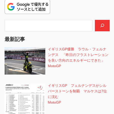
稿:
ゲ
ー
シ
検索
ョ
最新記事
ン
イギリスGP優勝 ラウル・フェルナ
ンデス 「昨日のフラストレーション
を良い方向のエネルギーにできた」
MotoGP
イギリスGP フェルナンデスがシル
バーストーンを制覇 マルケスは7位
に沈む
MotoGP