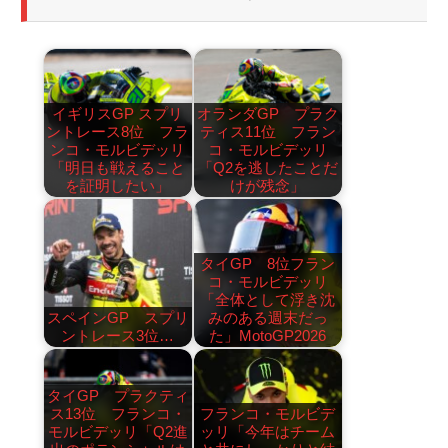
イギリスGP スプリ
オランダGP プラク
ントレース8位 フラ
ティス11位 フラン
ンコ・モルビデッリ
コ・モルビデッリ
「明日も戦えること
「Q2を逃したことだ
を証明したい」
けが残念」
タイGP 8位フラン
コ・モルビデッリ
「全体として浮き沈
スペインGP スプリ
みのある週末だっ
ントレース3位…
た」MotoGP2026
タイGP プラクティ
ス13位 フランコ・
フランコ・モルビデ
モルビデッリ「Q2進
ッリ「今年はチーム