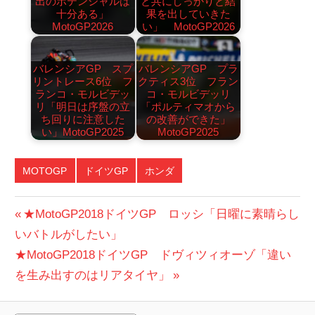
出のポテンシャルは
と共にしっかりと結
十分ある」
果を出していきた
MotoGP2026
い」 MotoGP2026
バレンシアGP スプ
バレンシアGP プラ
リントレース6位 フ
クティス3位 フラン
ランコ・モルビデッ
コ・モルビデッリ
リ「明日は序盤の立
「ポルティマオから
ち回りに注意した
の改善ができた」
い」MotoGP2025
MotoGP2025
MOTOGP
ドイツGP
ホンダ
投
前
★MotoGP2018ドイツGP ロッシ「日曜に素晴らし
の
いバトルがしたい」
稿
次
投
★MotoGP2018ドイツGP ドヴィツィオーゾ「違い
ナ
の
稿:
を生み出すのはリアタイヤ」
ビ
投