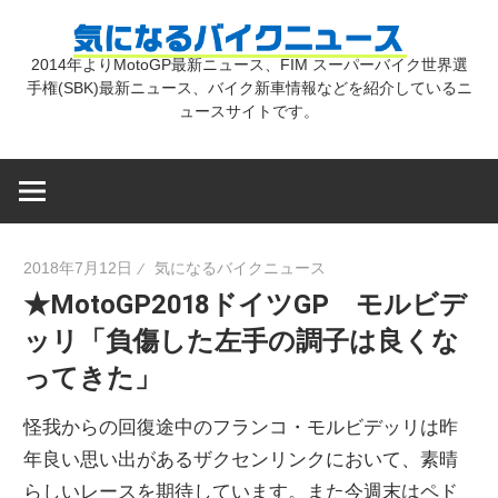
コ
気
ン
2014年よりMotoGP最新ニュース、FIM スーパーバイク世界選
テ
手権(SBK)最新ニュース、バイク新車情報などを紹介しているニ
に
ン
ュースサイトです。
ツ
な
へ
ス
キ
る
2018年7月12日
気になるバイクニュース
ッ
★MotoGP2018ドイツGP モルビデ
プ
バ
ッリ「負傷した左手の調子は良くな
ってきた」
イ
怪我からの回復途中のフランコ・モルビデッリは昨
ク
年良い思い出があるザクセンリンクにおいて、素晴
らしいレースを期待しています。また今週末はペド