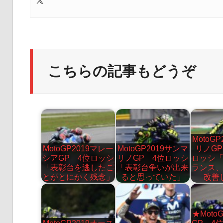
こちらの記事もどうぞ
MotoG
MotoGP2019マレー
MotoGP2019サンマ
リノGP
シアGP 4位ロッシ
リノGP 4位ロッシ
ロッシ
「表彰台を逃したこ
「表彰台争いが出来
ランス
とがとにかく残念」
ると思っていた」
改善
★Moto