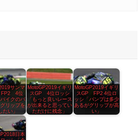
P2019サンマ
MotoGP2019イギリ
MotoGP2019イギリ
 FP2 4位
スGP 4位ロッシ
スGP FP2 4位ロ
「バイクのバ
「もっと良いレース
ッシ「バンプは多少
、グリップを
が出来ると思ってい
あるがグリップが高
したい」
ただけに残念」
い」
GP2018日本