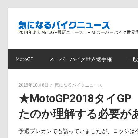
コ
ン
気
テ
2014年よりMotoGP最新ニュース、FIM スーパーバイク
ン
ツ
に
へ
MotoGP
スーパーバイク世界選手権
一般
ス
な
キ
ッ
2018年10月8日
気になるバイクニュース
プ
★MotoGP2018タイ
る
たのか理解する必要が
バ
予選プレカンでも語っていましたが、ロッシは