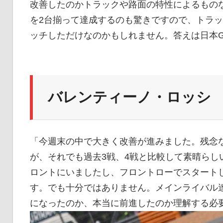
改善したのかトラックや路面の特性によるもの
イ
を2台揃って達成するのも驚きですので、トラ
ッチしただけなのかもしれません。答えは日本
ク
ニ
バレンティーノ・ロッシ
ュ
「今週末の中で大きく改善が進みました。残念
が、それでも過去3戦、4戦と比較して素晴らし
ー
ロントにいましたし、フロントローでスタート
す。でも十分ではありません。メインライバル
ス
になったのか、本当に前進したのか理解する必