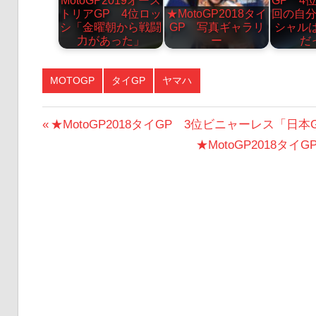
MotoGP2019オース
GP 4
トリアGP 4位ロッ
★MotoGP2018タイ
回の自
シ「金曜朝から戦闘
GP 写真ギャラリ
シャル
力があった」
ー
だ
MOTOGP
タイGP
ヤマハ
投
前
★MotoGP2018タイGP 3位ビニャーレス「
の
次
★MotoGP2018
稿
投
の
ナ
稿:
投
ビ
稿:
ゲ
ー
シ