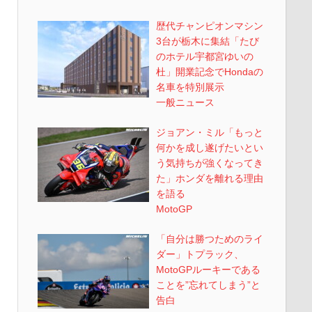
歴代チャンピオンマシン
3台が栃木に集結「たび
のホテル宇都宮ゆいの
杜」開業記念でHondaの
名車を特別展示
一般ニュース
ジョアン・ミル「もっと
何かを成し遂げたいとい
う気持ちが強くなってき
た」ホンダを離れる理由
を語る
MotoGP
「自分は勝つためのライ
ダー」トプラック、
MotoGPルーキーである
ことを”忘れてしまう”と
告白