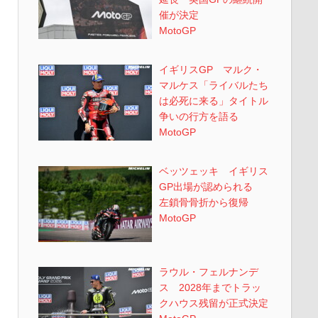
催が決定
MotoGP
イギリスGP マルク・
マルケス「ライバルたち
は必死に来る」タイトル
争いの行方を語る
MotoGP
ベッツェッキ イギリス
GP出場が認められる
左鎖骨骨折から復帰
MotoGP
ラウル・フェルナンデ
ス 2028年までトラッ
クハウス残留が正式決定