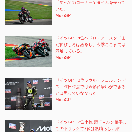
「すべてのコーナーでタイムを失って
いた」
MotoGP
ドイツGP 4位ペドロ・アコスタ「ま
だ伸びしろはあるし、今季ここまでは
満足している」
MotoGP
ドイツGP 3位ラウル・フェルナンデ
ス「昨日時点では表彰台争いができる
とは思っていなかった」
MotoGP
ドイツGP 2位小椋 藍「マルク相手に
このトラックで2位は素晴らしい結