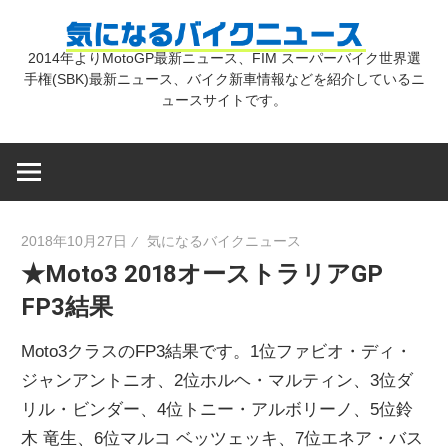
コ
気
ン
2014年よりMotoGP最新ニュース、FIM スーパーバイク世界選
テ
手権(SBK)最新ニュース、バイク新車情報などを紹介しているニ
に
ン
ュースサイトです。
ツ
な
へ
ス
キ
る
2018年10月27日
気になるバイクニュース
ッ
★Moto3 2018オーストラリアGP
プ
バ
FP3結果
イ
Moto3クラスのFP3結果です。1位ファビオ・ディ・
ジャンアントニオ、2位ホルヘ・マルティン、3位ダ
ク
リル・ビンダー、4位トニー・アルボリーノ、5位鈴
木 竜生、6位マルコ ベッツェッキ、7位エネア・バス