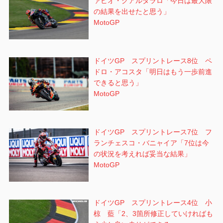
ァビオ・クアルタラロ「今日は最大限
の結果を出せたと思う」
MotoGP
ドイツGP スプリントレース8位 ペ
ドロ・アコスタ「明日はもう一歩前進
できると思う」
MotoGP
ドイツGP スプリントレース7位 フ
ランチェスコ・バニャイア「7位は今
の状況を考えれば妥当な結果」
MotoGP
ドイツGP スプリントレース4位 小
椋 藍「2、3箇所修正していければも