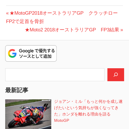
投
前
★MotoGP2018オーストラリアGP クラッチロー
の
FP2で足首を骨折
稿
投
次
★Moto2 2018オーストラリアGP FP3結果
ナ
稿:
の
ビ
投
稿:
ゲ
ー
検索
シ
最新記事
ョ
ジョアン・ミル「もっと何かを成し遂
ン
げたいという気持ちが強くなってき
た」ホンダを離れる理由を語る
MotoGP