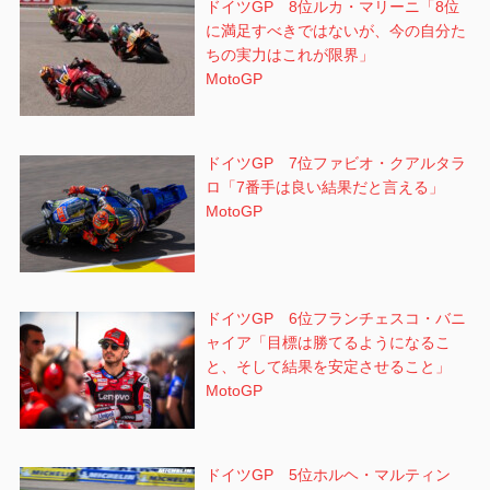
ドイツGP 8位ルカ・マリーニ「8位
に満足すべきではないが、今の自分た
ちの実力はこれが限界」
MotoGP
ドイツGP 7位ファビオ・クアルタラ
ロ「7番手は良い結果だと言える」
MotoGP
ドイツGP 6位フランチェスコ・バニ
ャイア「目標は勝てるようになるこ
と、そして結果を安定させること」
MotoGP
ドイツGP 5位ホルヘ・マルティン