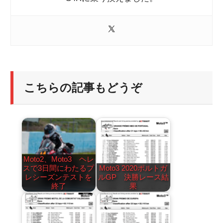
こちらの記事もどうぞ
Moto2、Moto3 ヘレ
スで3日間にわたるプ
Moto3 2020ポルトガ
レシーズンテストを
ルGP 決勝レース結
終了
果