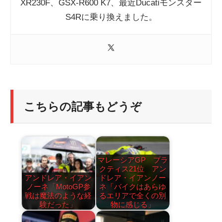
XR230F、GSX-R600 K7、最近Ducatiモンスター
S4Rに乗り換えました。
こちらの記事もどうぞ
マレーシアGP プラ
クティス21位 アン
アンドレア・イアン
ドレア・イアンノー
ノーネ「MotoGP参
ネ「バイクはあらゆ
戦は魔法のような経
るエリアで全くの別
験だった」
物に感じる」