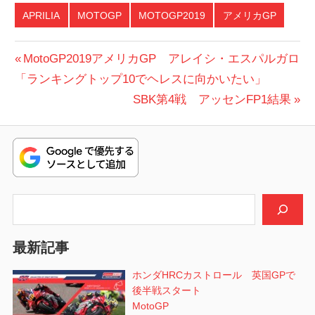
APRILIA
MOTOGP
MOTOGP2019
アメリカGP
投
前
MotoGP2019アメリカGP アレイシ・エスパルガロ
の
「ランキングトップ10でヘレスに向かいたい」
稿
投
次
SBK第4戦 アッセンFP1結果
ナ
稿:
の
ビ
投
稿:
ゲ
ー
検索
シ
最新記事
ョ
ホンダHRCカストロール 英国GPで
ン
後半戦スタート
MotoGP