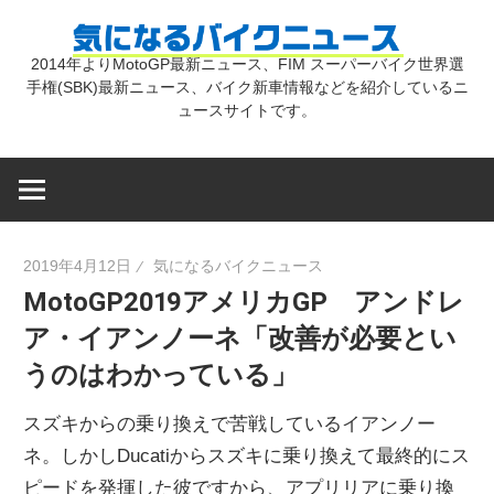
コ
気
ン
2014年よりMotoGP最新ニュース、FIM スーパーバイク世界選
テ
手権(SBK)最新ニュース、バイク新車情報などを紹介しているニ
に
ン
ュースサイトです。
ツ
な
へ
ス
キ
る
2019年4月12日
気になるバイクニュース
ッ
MotoGP2019アメリカGP アンドレ
プ
バ
ア・イアンノーネ「改善が必要とい
うのはわかっている」
イ
スズキからの乗り換えで苦戦しているイアンノー
ク
ネ。しかしDucatiからスズキに乗り換えて最終的にス
ピードを発揮した彼ですから、アプリリアに乗り換