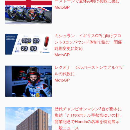
ーストーンで夏休み明け初戦に挑む
MotoGP
ミシュラン イギリスGPに向けフロ
ント3コンパウンド体制で臨む 開催
時期変更に対応
MotoGP
レクオナ シルバーストンでアルデゲ
ルの代役に
MotoGP
歴代チャンピオンマシン3台が栃木に
集結「たびのホテル宇都宮ゆいの杜」
開業記念でHondaの名車を特別展示
一般ニュース