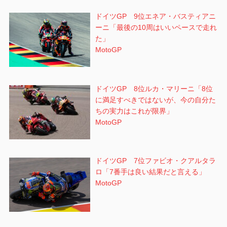
ドイツGP 9位エネア・バスティアニ
ーニ「最後の10周はいいペースで走れ
た」
MotoGP
ドイツGP 8位ルカ・マリーニ「8位
に満足すべきではないが、今の自分た
ちの実力はこれが限界」
MotoGP
ドイツGP 7位ファビオ・クアルタラ
ロ「7番手は良い結果だと言える」
MotoGP