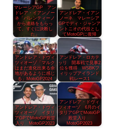
マレーシアGP アン
ドレア・イアンノー
アンドレア・イアン
ネ「バレンティーノ
ノーネ マレーシア
から連絡をもらっ
GPでディ・ジャンア
て、すぐに決断し
ントニオの代役とし
た」
てMotoGPに復帰
アンドレア・ドヴィ
アンドレア・ロカテ
ツィオーゾ「マルク
ッリ 開幕戦で見事2
はまだ進化出来る余
位を獲得 WSBKフ
地があるように感じ
ィリップアイランド
る」MotoGP2024
戦レース1
アンドレア・ドヴィ
アンドレア・ドヴィ
ツィオーゾ 6月のイ
ツィオーゾ イタリ
タリアGPでMotoGP
アGPでMotoGP殿堂
殿堂入り
入り MotoGP2023
MotoGP2023