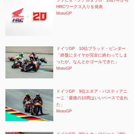
ファビオ・クアルタラロ 2027年から
HRCワークス入りを発表
MotoGP
ドイツGP 10位ブラッド・ビンダー
「終盤にタイヤが完全に終わってしま
ったが、なんとかゴールできた」
MotoGP
ドイツGP 9位エネア・バスティアニ
ーニ「最後の10周はいいペースで走れ
た」
MotoGP
ドイツGP 8位ルカ・マリーニ「8位