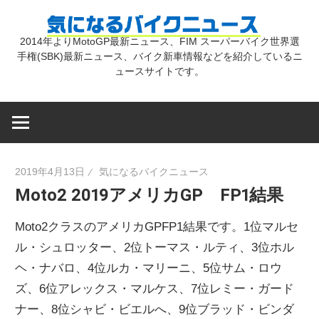
コ
気
ン
2014年よりMotoGP最新ニュース、FIM スーパーバイク世界選
テ
手権(SBK)最新ニュース、バイク新車情報などを紹介しているニ
に
ン
ュースサイトです。
ツ
な
へ
ス
キ
る
2019年4月13日
気になるバイクニュース
ッ
Moto2 2019アメリカGP FP1結果
プ
バ
Moto2クラスのアメリカGPFP1結果です。1位マルセ
イ
ル・シュロッター、2位トーマス・ルティ、3位ホル
ヘ・ナバロ、4位ルカ・マリーニ、5位サム・ロウ
ズ、6位アレックス・マルケス、7位レミー・ガード
ク
ナー、8位シャビ・ビエルへ、9位ブラッド・ビンダ