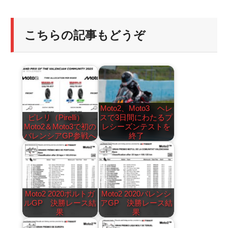
こちらの記事もどうぞ
Moto2、Moto3 ヘレ
ピレリ（Pirelli）
スで3日間にわたるプ
Moto2＆Moto3で初の
レシーズンテストを
バレンシアGP参戦へ
終了
Moto2 2020ポルトガ
Moto2 2020バレンシ
ルGP 決勝レース結
アGP 決勝レース結
果
果