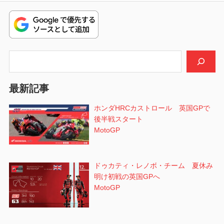
ナ
稿:
投
ビ
稿:
ゲ
検索
ー
シ
最新記事
ョ
ホンダHRCカストロール 英国GPで
後半戦スタート
ン
MotoGP
ドゥカティ・レノボ・チーム 夏休み
明け初戦の英国GPへ
MotoGP