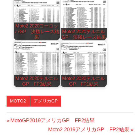
Moto2 2020ヨーロッ
パGP 決勝レース結
Moto2 2020テルエル
果
GP 決勝レース結果
Moto2 2020テルエル
Moto2 2020テルエル
GP FP3結果
GP FP1結果
MOTO2
アメリカGP
投
前
MotoGP2019アメリカGP FP2結果
の
次
Moto2 2019アメリカGP FP2結果
稿
投
の