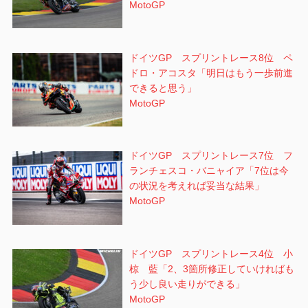
MotoGP
ドイツGP スプリントレース8位 ペ
ドロ・アコスタ「明日はもう一歩前進
できると思う」
MotoGP
ドイツGP スプリントレース7位 フ
ランチェスコ・バニャイア「7位は今
の状況を考えれば妥当な結果」
MotoGP
ドイツGP スプリントレース4位 小
椋 藍「2、3箇所修正していければも
う少し良い走りができる」
MotoGP