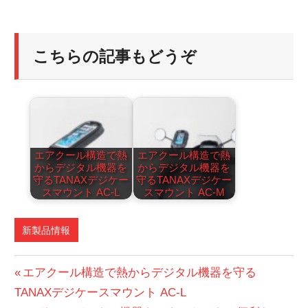
こちらの記事もどうぞ
エアクール構造で熱
エアクール構造で熱
からデジタル機器を
からデジタル機器を
守るTANAXデジケー
守るTANAXデジケー
スマウント AC-L
スマウント AC-M
新製品情報
投
前
エアクール構造で熱からデジタル機器を守る
の
TANAXデジケースマウント AC-L
稿