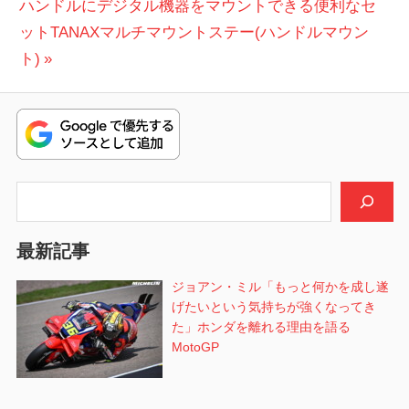
次
投
ハンドルにデジタル機器をマウントできる便利なセ
ナ
の
稿:
ットTANAXマルチマウントステー(ハンドルマウン
ビ
投
ト)
稿:
ゲ
ー
シ
検索
ョ
ン
最新記事
ジョアン・ミル「もっと何かを成し遂
げたいという気持ちが強くなってき
た」ホンダを離れる理由を語る
MotoGP