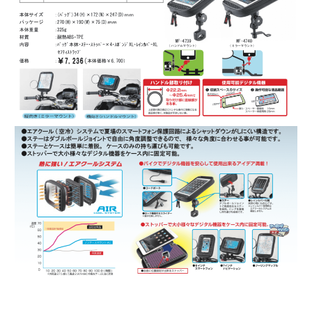
ニ
ュ
ー
ス