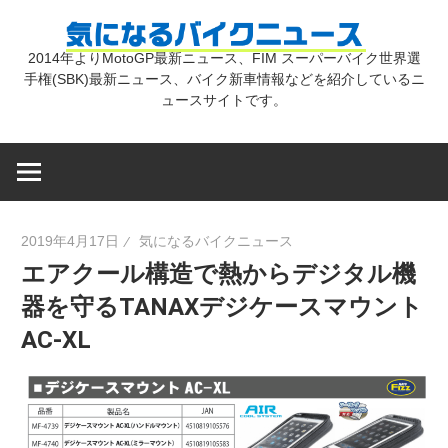
コ
気
ン
2014年よりMotoGP最新ニュース、FIM スーパーバイク世界選
テ
手権(SBK)最新ニュース、バイク新車情報などを紹介しているニ
に
ン
ュースサイトです。
ツ
な
へ
ス
キ
る
2019年4月17日
気になるバイクニュース
ッ
エアクール構造で熱からデジタル機
プ
バ
器を守るTANAXデジケースマウント
AC-XL
イ
ク