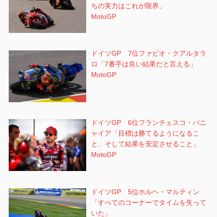
ちの実力はこれが限界」
MotoGP
ドイツGP 7位ファビオ・クアルタラ
ロ「7番手は良い結果だと言える」
MotoGP
ドイツGP 6位フランチェスコ・バニ
ャイア「目標は勝てるようになるこ
と、そして結果を安定させること」
MotoGP
ドイツGP 5位ホルヘ・マルティン
「すべてのコーナーでタイムを失って
いた」