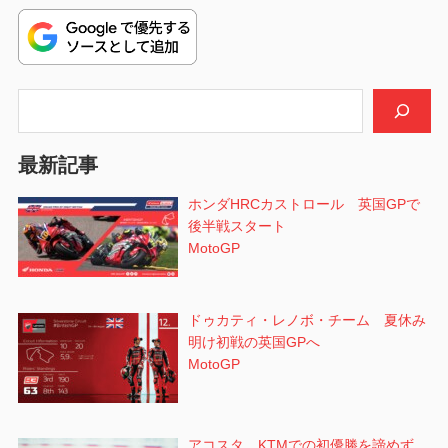
稿:
ゲ
ー
シ
検索
ョ
最新記事
ン
ホンダHRCカストロール 英国GPで
後半戦スタート
MotoGP
ドゥカティ・レノボ・チーム 夏休み
明け初戦の英国GPへ
MotoGP
アコスタ KTMでの初優勝を諦めず