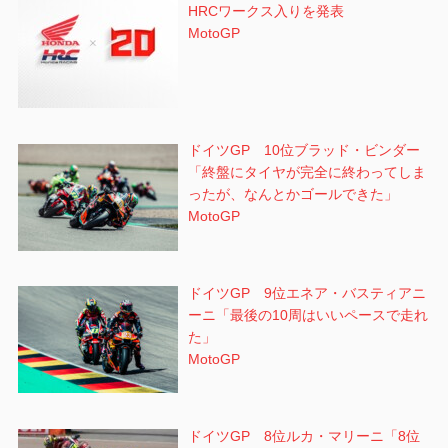
HRCワークス入りを発表
MotoGP
ドイツGP 10位ブラッド・ビンダー
「終盤にタイヤが完全に終わってしま
ったが、なんとかゴールできた」
MotoGP
ドイツGP 9位エネア・バスティアニ
ーニ「最後の10周はいいペースで走れ
た」
MotoGP
ドイツGP 8位ルカ・マリーニ「8位