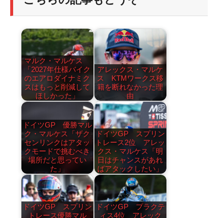
マルク・マルケス
「2027年仕様バイク
アレックス・マルケ
のエアロダイナミク
ス KTMワークス移
スはもっと削減して
籍を断れなかった理
ほしかった」
由
ドイツGP 優勝マル
ク・マルケス「ザク
ドイツGP スプリン
センリンクはアタッ
トレース2位 アレッ
クモードで挑むべき
クス・マルケス「明
場所だと思ってい
日はチャンスがあれ
た」
ばアタックしたい」
ドイツGP スプリン
ドイツGP プラクテ
トレース優勝マル
ィス4位 アレック