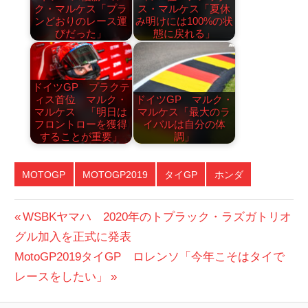
ク・マルケス「プラ
ス・マルケス「夏休
ンどおりのレース運
み明けには100%の状
びだった」
態に戻れる」
ドイツGP プラクテ
ィス首位 マルク・
ドイツGP マルク・
マルケス 「明日は
マルケス「最大のラ
フロントローを獲得
イバルは自分の体
することが重要」
調」
MOTOGP
MOTOGP2019
タイGP
ホンダ
投
前
WSBKヤマハ 2020年のトプラック・ラズガトリオ
の
グル加入を正式に発表
稿
次
投
MotoGP2019タイGP ロレンソ「今年こそはタイで
ナ
の
稿:
レースをしたい」
ビ
投