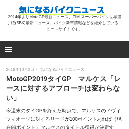
コ
気
ン
2014年よりMotoGP最新ニュース、FIM スーパーバイク世界選
テ
手権(SBK)最新ニュース、バイク新車情報などを紹介しているニ
に
ン
ュースサイトです。
ツ
な
へ
ス
キ
る
2019年10月2日
気になるバイクニュース
ッ
MotoGP2019タイGP マルケス「レ
プ
バ
ースに対するアプローチは変わらな
い」
イ
今週末のタイGPを終えた時点で、マルケスのドヴィ
ク
ツィオーゾに対するリードが100ポイントあれば（現
在98ポイント）マルケスのタイトル獲得が決定す