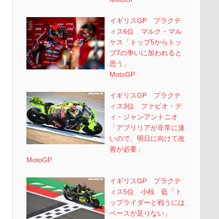
イギリスGP プラクテ
ィス6位 マルク・マル
ケス「トップ5からトッ
プ7の争いに加われると
思う」
MotoGP
イギリスGP プラクテ
ィス3位 ファビオ・デ
ィ・ジャンアントニオ
「アプリリアが非常に速
いので、明日に向けて改
善が必要」
MotoGP
イギリスGP プラクテ
ィス5位 小椋 藍「ト
ップライダーと戦うには
ペースが足りない」