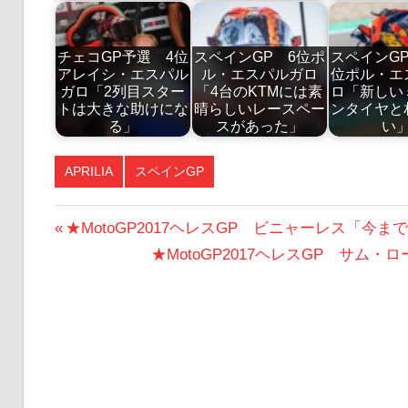
チェコGP予選 4位
スペインGP 6位ポ
スペインG
アレイシ・エスパル
ル・エスパルガロ
位ポル・エ
ガロ「2列目スター
「4台のKTMには素
ロ「新しい
トは大きな助けにな
晴らしいレースペー
ンタイヤと
る」
スがあった」
い
APRILIA
スペインGP
投
前
★MotoGP2017ヘレスGP ビニャーレス「
の
次
★MotoGP2017ヘレスGP サム
稿
投
の
ナ
稿:
投
ビ
稿:
ゲ