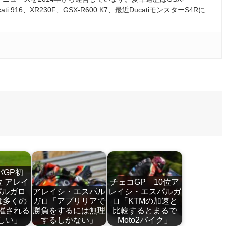
ati 916、XR230F、GSX-R600 K7、最近DucatiモンスターS4Rに
パGP初
位 アレイ
チェコGP 10位ア
パルガロ
アレイシ・エスパル
レイシ・エスパルガ
は多くの
ガロ「アプリリアで
ロ「KTMの加速と
催される
勝負をするには無理
比較するとまるで
しい」
するしかない」
Moto2バイク」