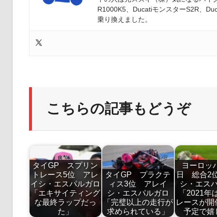
R1000K5、DucatiモンスターS2R、Duc
乗り換えました。
こちらの記事もどうぞ
タイGP スプリン
ヨーロッ
トレース5位 アレ
タイGP プラクテ
日 総合2
イシ・エスパルガロ
ィス3位 アレイ
シ・エス
「エキサイティング
シ・エスパルガロ
「2021年
な最終ラップだっ
「完璧以上の走行が
レースが開
た」
求められている」
予定で嬉