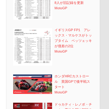
8人が旧記録を更新
MotoGP
イギリスGP FP1 アレ
ックス・マルケスがトッ
プタイム ベッツェッキ
が僅差の2位
MotoGP
ホンダHRCカストロー
ル 英国GPで後半戦ス
タート
MotoGP
ドゥカティ・レノボ・チ