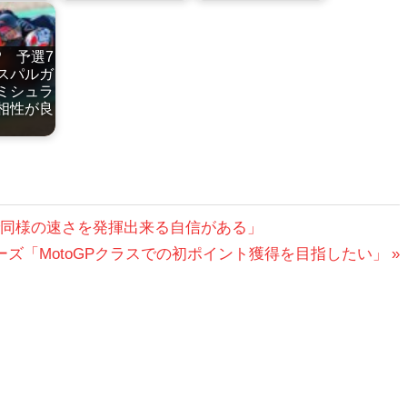
P 予選7
スパルガ
ミシュラ
相性が良
」
今まで同様の速さを発揮出来る自信がある」
・ローズ「MotoGPクラスでの初ポイント獲得を目指したい」