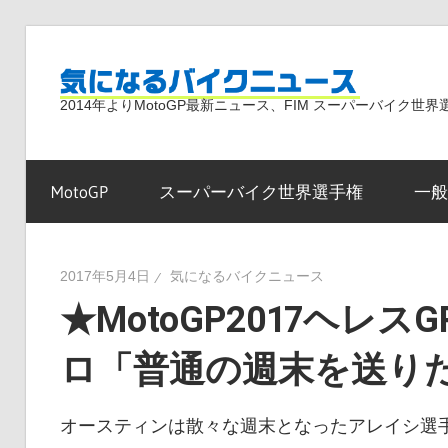
コ
ン
気
テ
2014年よりMotoGP最新ニュース、FIM スーパーバイク
ン
ツ
に
へ
MotoGP
スーパーバイク世界選手権
一般
ス
な
キ
ッ
2017年5月4日
気になるバイクニュース
プ
★MotoGP2017ヘレ
る
ロ「普通の週末を送り
バ
オースティンは散々な週末となったアレイシ選