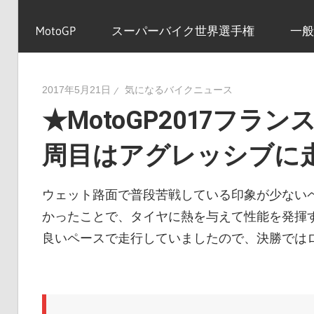
イ
MotoGP
スーパーバイク世界選手権
一般
ク
2017年5月21日
気になるバイクニュース
★MotoGP2017フラ
ニ
周目はアグレッシブに
ュ
ウェット路面で普段苦戦している印象が少ない
かったことで、タイヤに熱を与えて性能を発揮す
ー
良いペースで走行していましたので、決勝では
ス