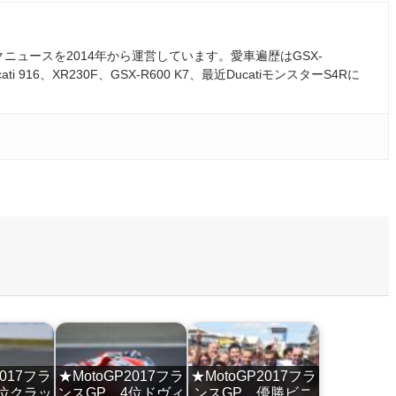
ュースを2014年から運営しています。愛車遍歴はGSX-
ati 916、XR230F、GSX-R600 K7、最近DucatiモンスターS4Rに
2017フラ
★MotoGP2017フラ
★MotoGP2017フラ
5位クラッ
ンスGP 4位ドヴィ
ンスGP 優勝ビニ