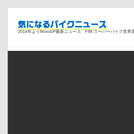
コ
ン
気
テ
2014年よりMotoGP最新ニュース、FIM スーパーバイク
ン
ツ
に
へ
ス
な
キ
ッ
プ
る
バ