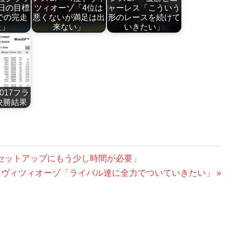
日の目標
ツィオーゾ「4位は
ャーレス「こういう
での完走
悪くないが満足は出
形のレースを続けて
た」
来ない」
いきたい」
2017フラ
決勝結果
ス「セットアップにもう少し時間が必要」
選6位ドヴィツィオーゾ「ライバル達に全力でついていきたい」