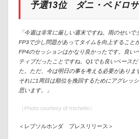
予選13位 ダニ・ペドロサ
「今週は非常に厳しい週末ですね。雨のせいで
FP3で少し問題があってタイムを向上すること
FP4のセッションはかなり良かったです。良い
ティブだったことですね。Q1でも良いペースだ
た。ただ、今は明日の事を考える必要がありま
それに1周目は順位を挽回するためにアグレッ
思います。」
（Photo courtesy of michelin）
＜レプソルホンダ プレスリリース＞