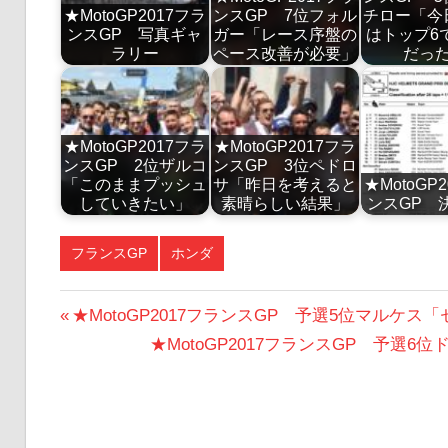
★MotoGP2017フラ
ンスGP 7位フォル
チロー「今
ンスGP 写真ギャ
ガー「レース序盤の
はトップ6
ラリー
ペース改善が必要」
だっ
★MotoGP2017フラ
★MotoGP2017フラ
ンスGP 2位ザルコ
ンスGP 3位ペドロ
「このままプッシュ
サ「昨日を考えると
★MotoGP
していきたい」
素晴らしい結果」
ンスGP 
フランスGP
ホンダ
投
前
★MotoGP2017フランスGP 予選5位マルケ
の
次
★MotoGP2017フランスGP 予
稿
投
の
ナ
稿:
投
ビ
稿: