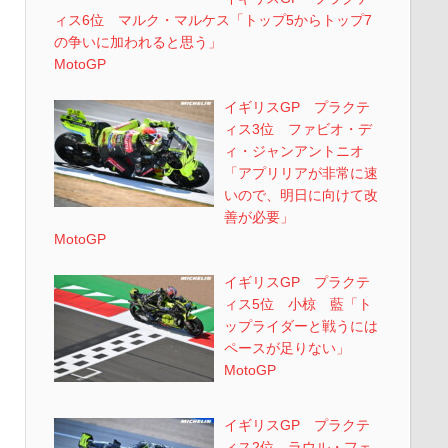
ィス6位 マルク・マルケス「トップ5からトップ7
の争いに加われると思う」
MotoGP
イギリスGP プラクテ
ィス3位 ファビオ・デ
ィ・ジャンアントニオ
「アプリリアが非常に速
いので、明日に向けて改
善が必要」
MotoGP
イギリスGP プラクテ
ィス5位 小椋 藍「ト
ップライダーと戦うには
ペースが足りない」
MotoGP
イギリスGP プラクテ
ィス2位 ラウル・フェ