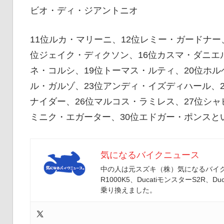
イ
ビオ・ディ・ジアントニオ
11位ルカ・マリーニ、12位レミー・ガードナー
ク
位ジェイク・ディクソン、16位カスマ・ダニエ
ネ・コルシ、19位トーマス・ルティ、20位ホル
ニ
ル・ガルゾ、23位アンディ・イズディハール、
ナイダー、26位マルコス・ラミレス、27位シャ
ミニク・エガーター、30位エドガー・ポンスと
ュ
気になるバイクニュース
ー
中の人は元スズキ（株）気になるバイクニ
R1000K5、DucatiモンスターS2R、Duc
乗り換えました。
ス