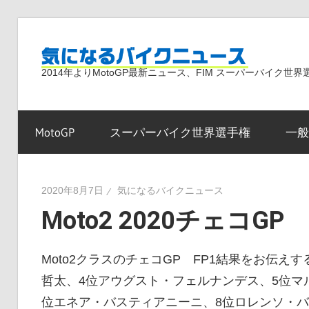
コ
ン
気
テ
2014年よりMotoGP最新ニュース、FIM スーパーバイク
ン
ツ
に
へ
MotoGP
スーパーバイク世界選手権
一般
ス
な
キ
ッ
2020年8月7日
気になるバイクニュース
プ
Moto2 2020チェコGP
る
Moto2クラスのチェコGP FP1結果をお伝え
バ
哲太、4位アウグスト・フェルナンデス、5位マ
位エネア・バスティアニーニ、8位ロレンソ・バ