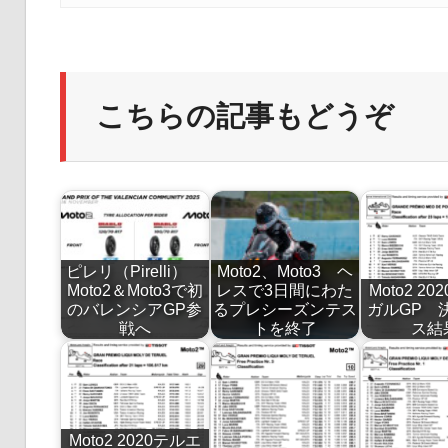
こちらの記事もどうぞ
ピレリ（Pirelli）
Moto2、Moto3 ヘ
Moto2＆Moto3で初
レスで3日間にわた
Moto2 2
のバレンシアGP参
るプレシーズンテス
ガルGP 
戦へ
トを終了
ス結
Moto2 2020テルエ