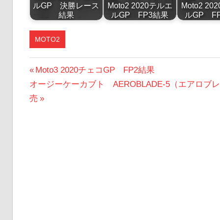
ルGP 決勝レース
Moto2 2020テルエ
Moto2 2
結果
ルGP FP3結果
ルGP F
MOTO2
投
前
Moto3 2020チェコGP FP2結果
次
の
オージーケーカブト AEROBLADE-5（エアロ
稿
の
投
売
ナ
投
稿:
ビ
稿:
ゲ
ー
シ
ョ