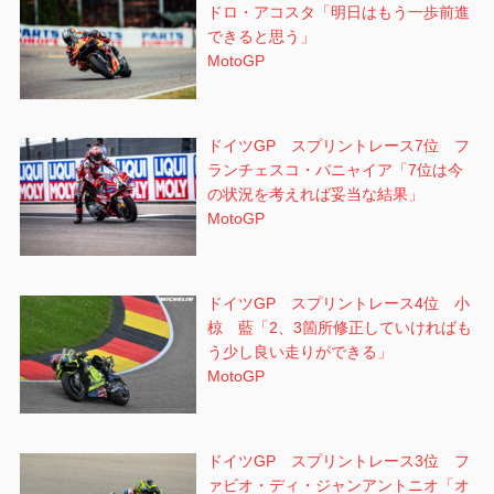
ドロ・アコスタ「明日はもう一歩前進
できると思う」
MotoGP
ドイツGP スプリントレース7位 フ
ランチェスコ・バニャイア「7位は今
の状況を考えれば妥当な結果」
MotoGP
ドイツGP スプリントレース4位 小
椋 藍「2、3箇所修正していければも
う少し良い走りができる」
MotoGP
ドイツGP スプリントレース3位 フ
ァビオ・ディ・ジャンアントニオ「オ