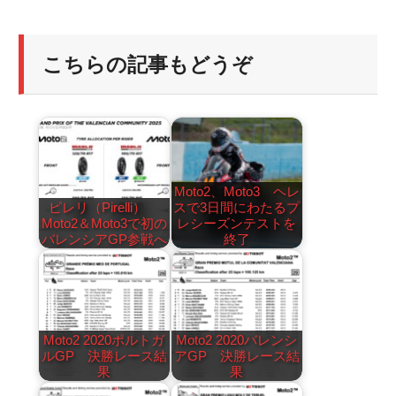
こちらの記事もどうぞ
Moto2、Moto3 ヘレ
ピレリ（Pirelli）
スで3日間にわたるプ
Moto2＆Moto3で初の
レシーズンテストを
バレンシアGP参戦へ
終了
Moto2 2020ポルトガ
Moto2 2020バレンシ
ルGP 決勝レース結
アGP 決勝レース結
果
果