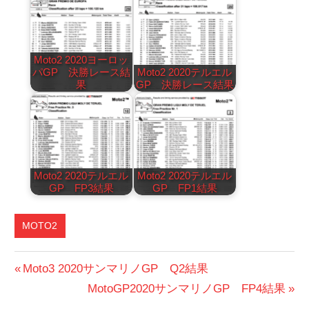
Moto2 2020ヨーロッ
パGP 決勝レース結
Moto2 2020テルエル
果
GP 決勝レース結果
Moto2 2020テルエル
Moto2 2020テルエル
GP FP3結果
GP FP1結果
MOTO2
投
前
Moto3 2020サンマリノGP Q2結果
の
次
MotoGP2020サンマリノGP FP4結果
稿
投
の