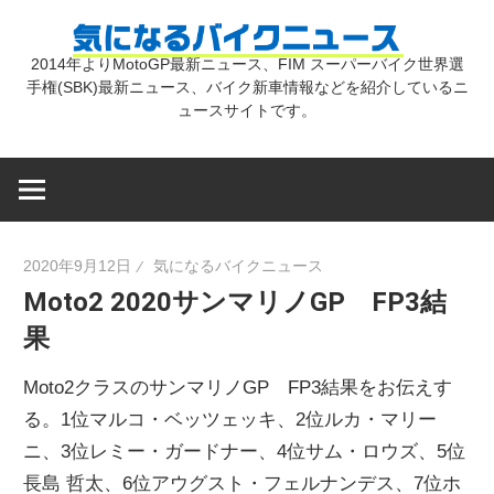
コ
気
ン
2014年よりMotoGP最新ニュース、FIM スーパーバイク世界選
テ
手権(SBK)最新ニュース、バイク新車情報などを紹介しているニ
に
ン
ュースサイトです。
ツ
な
へ
ス
キ
る
2020年9月12日
気になるバイクニュース
ッ
Moto2 2020サンマリノGP FP3結
プ
バ
果
イ
Moto2クラスのサンマリノGP FP3結果をお伝えす
る。1位マルコ・ベッツェッキ、2位ルカ・マリー
ク
ニ、3位レミー・ガードナー、4位サム・ロウズ、5位
長島 哲太、6位アウグスト・フェルナンデス、7位ホ