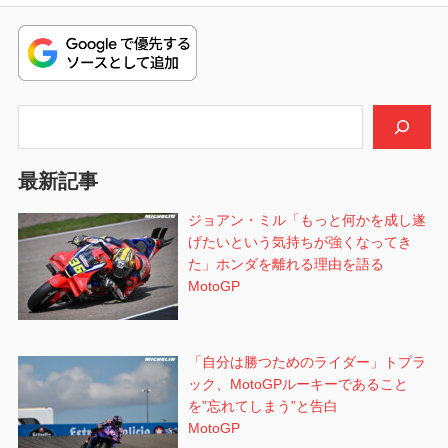
ナ
稿:
投
ビ
稿:
ゲ
検索
ー
シ
最新記事
ョ
ジョアン・ミル「もっと何かを成し遂
げたいという気持ちが強くなってき
ン
た」ホンダを離れる理由を語る
MotoGP
「自分は勝つためのライダー」トプラ
ック、MotoGPルーキーであること
を”忘れてしまう”と告白
MotoGP