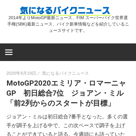
コ
気
ン
2014年よりMotoGP最新ニュース、FIM スーパーバイク世界選
テ
手権(SBK)最新ニュース、バイク新車情報などを紹介しているニ
に
ン
ュースサイトです。
ツ
な
へ
ス
キ
る
2020年9月19日
気になるバイクニュース
ッ
MotoGP2020エミリア・ロマーニャ
プ
バ
GP 初日総合7位 ジョアン・ミル
「前2列からのスタートが目標」
イ
ジョアン・ミルは初日総合7番手となった。多くの選
ク
手が調子を上げる中で、この次ペースで調子を上げ
ることができていると語る。今週頭にも語っていた