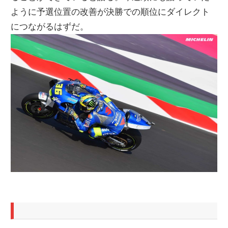
ように予選位置の改善が決勝での順位にダイレクト
ニ
につながるはずだ。
ュ
ー
ス