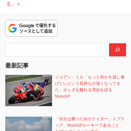
投
る」
ゲ
稿:
ー
シ
ョ
検索
ン
最新記事
ジョアン・ミル「もっと何かを成し遂
げたいという気持ちが強くなってき
た」ホンダを離れる理由を語る
MotoGP
「自分は勝つためのライダー」トプラ
ック、MotoGPルーキーであること