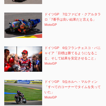
ドイツGP 7位ファビオ・クアルタラ
ロ「7番手は良い結果だと言える」
MotoGP
ドイツGP 6位フランチェスコ・バニ
ャイア「目標は勝てるようになるこ
と、そして結果を安定させること」
MotoGP
ドイツGP 5位ホルヘ・マルティン
「すべてのコーナーでタイムを失って
いた」
MotoGP