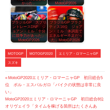
かった」
MotoGP2026
ブラジルGP スプリ
ブラジルGP プラク
ントレースDNF ジ
ティス16位 ジョア
ョアン・ミル「十分
ン・ミル「体調面で
に競争力があった」
エネルギー不足だっ
MotoGP2026
た」MotoGP2026
MOTOGP
MOTOGP2020
エミリア・ロマーニャGP
スズキ
投
前
MotoGP2020エミリア・ロマーニャGP 初日総合5
の
位 ポル・エスパルガロ「バイクの状態は非常に良
稿
投
い」
ナ
次
稿:
MotoGP2020エミリア・ロマーニャGP 初日総合8位
ビ
の
オリヴェイラ「タイムを稼げる箇所はたくさんあ