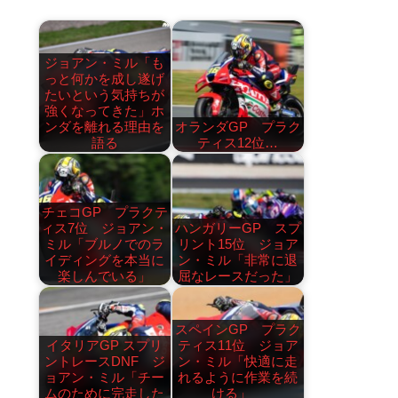
ジョアン・ミル「も
っと何かを成し遂げ
たいという気持ちが
強くなってきた」ホ
ンダを離れる理由を
オランダGP プラク
語る
ティス12位…
チェコGP プラクテ
ィス7位 ジョアン・
ハンガリーGP スプ
ミル「ブルノでのラ
リント15位 ジョア
イディングを本当に
ン・ミル「非常に退
楽しんでいる」
屈なレースだった」
スペインGP プラク
イタリアGP スプリ
ティス11位 ジョア
ントレースDNF ジ
ン・ミル「快適に走
ョアン・ミル「チー
れるように作業を続
ムのために完走した
ける」