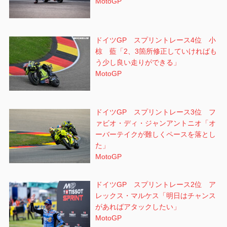
MotoGP
ドイツGP スプリントレース4位 小
椋 藍「2、3箇所修正していければも
う少し良い走りができる」
MotoGP
ドイツGP スプリントレース3位 フ
ァビオ・ディ・ジャンアントニオ「オ
ーバーテイクが難しくペースを落とし
た」
MotoGP
ドイツGP スプリントレース2位 ア
レックス・マルケス「明日はチャンス
があればアタックしたい」
MotoGP