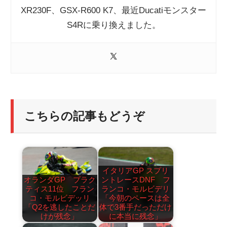
XR230F、GSX-R600 K7、最近Ducatiモンスター
S4Rに乗り換えました。
こちらの記事もどうぞ
イタリアGP スプリ
オランダGP プラク
ントレースDNF フ
ティス11位 フラン
ランコ・モルビデリ
コ・モルビデッリ
「今朝のペースは全
「Q2を逃したことだ
体で3番手だっただけ
けが残念」
に本当に残念」