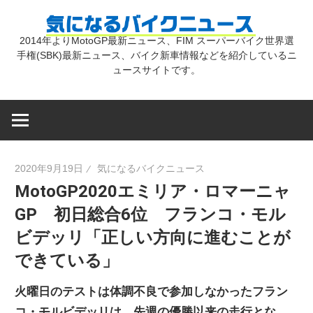
コ
気
ン
2014年よりMotoGP最新ニュース、FIM スーパーバイク世界選
テ
手権(SBK)最新ニュース、バイク新車情報などを紹介しているニ
に
ン
ュースサイトです。
ツ
な
へ
ス
キ
る
2020年9月19日
気になるバイクニュース
ッ
MotoGP2020エミリア・ロマーニャ
プ
バ
GP 初日総合6位 フランコ・モル
ビデッリ「正しい方向に進むことが
イ
できている」
ク
火曜日のテストは体調不良で参加しなかったフラン
コ・モルビデッリは、先週の優勝以来の走行とな