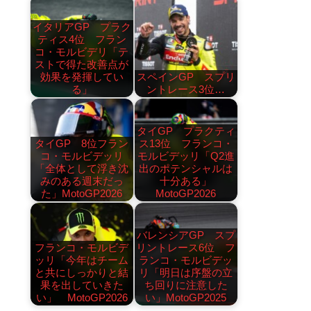
イタリアGP プラク
ティス4位 フラン
コ・モルビデリ「テ
ストで得た改善点が
効果を発揮してい
スペインGP スプリ
る」
ントレース3位…
タイGP プラクティ
タイGP 8位フラン
ス13位 フランコ・
コ・モルビデッリ
モルビデッリ「Q2進
「全体として浮き沈
出のポテンシャルは
みのある週末だっ
十分ある」
た」MotoGP2026
MotoGP2026
バレンシアGP スプ
フランコ・モルビデ
リントレース6位 フ
ッリ「今年はチーム
ランコ・モルビデッ
と共にしっかりと結
リ「明日は序盤の立
果を出していきた
ち回りに注意した
い」 MotoGP2026
い」MotoGP2025