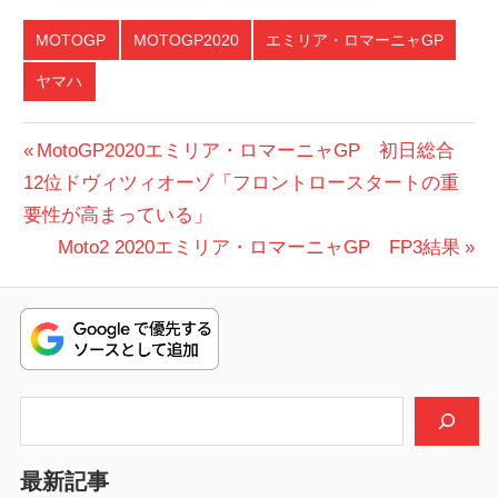
MOTOGP
MOTOGP2020
エミリア・ロマーニャGP
ヤマハ
投
前
MotoGP2020エミリア・ロマーニャGP 初日総合
の
12位ドヴィツィオーゾ「フロントロースタートの重
稿
投
要性が高まっている」
ナ
稿:
次
Moto2 2020エミリア・ロマーニャGP FP3結果
ビ
の
投
ゲ
稿:
ー
シ
検索
ョ
最新記事