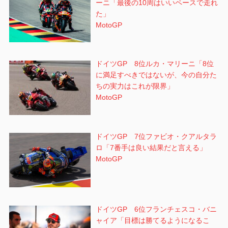
ーニ「最後の10周はいいペースで走れ
た」
MotoGP
ドイツGP 8位ルカ・マリーニ「8位
に満足すべきではないが、今の自分た
ちの実力はこれが限界」
MotoGP
ドイツGP 7位ファビオ・クアルタラ
ロ「7番手は良い結果だと言える」
MotoGP
ドイツGP 6位フランチェスコ・バニ
ャイア「目標は勝てるようになるこ