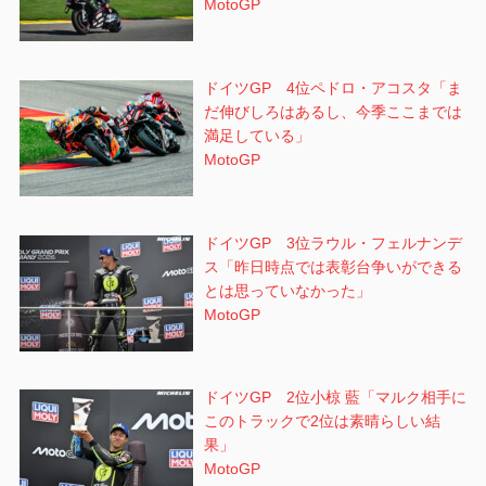
MotoGP
ドイツGP 4位ペドロ・アコスタ「ま
だ伸びしろはあるし、今季ここまでは
満足している」
MotoGP
ドイツGP 3位ラウル・フェルナンデ
ス「昨日時点では表彰台争いができる
とは思っていなかった」
MotoGP
ドイツGP 2位小椋 藍「マルク相手に
このトラックで2位は素晴らしい結
果」
MotoGP