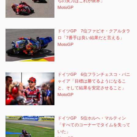
ちの実力はこれが限界」
MotoGP
ドイツGP 7位ファビオ・クアルタラ
ロ「7番手は良い結果だと言える」
MotoGP
ドイツGP 6位フランチェスコ・バニ
ャイア「目標は勝てるようになるこ
と、そして結果を安定させること」
MotoGP
ドイツGP 5位ホルヘ・マルティン
「すべてのコーナーでタイムを失って
いた」