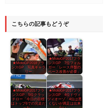
こちらの記事もどうぞ
★MotoGP2017フラ
★MotoGP2018フラ
ンスGP 7位フォル
ンスGP 写真ギャラ
ガー「レース序盤の
リー
ペース改善が必要」
★MotoGP2017フラ
★MotoGP2017フラ
ンスGP 5位クラッ
ンスGP 4位ドヴィ
チロー「今日の目標
ツィオーゾ「4位は悪
はトップ6での完走だ
くないが満足は出来
った」
ない」