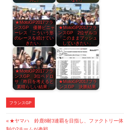
★MotoGP2017フラ
ンスGP 優勝ビニャ
★MotoGP2017フラ
ーレス「こういう形
ンスGP 2位ザルコ
のレースを続けてい
「このままプッシュ
きたい」
していきたい」
★MotoGP2017フラ
ンスGP 3位ペドロ
サ「昨日を考えると
★MotoGP2017フラ
素晴らしい結果」
ンスGP 決勝結果
フランスGP
投
前
★ヤマハ 鈴鹿8耐3連覇を目指し、ファクトリー体
の
制の2チームが参戦