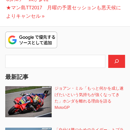
稿
次
投
★マン島TT2017 月曜の予選セッションも悪天候に
ナ
の
稿:
よりキャンセル
ビ
投
稿:
ゲ
ー
シ
検索
ョ
最新記事
ン
ジョアン・ミル「もっと何かを成し遂
げたいという気持ちが強くなってき
た」ホンダを離れる理由を語る
MotoGP
「自分は勝つためのライダー」トプラ