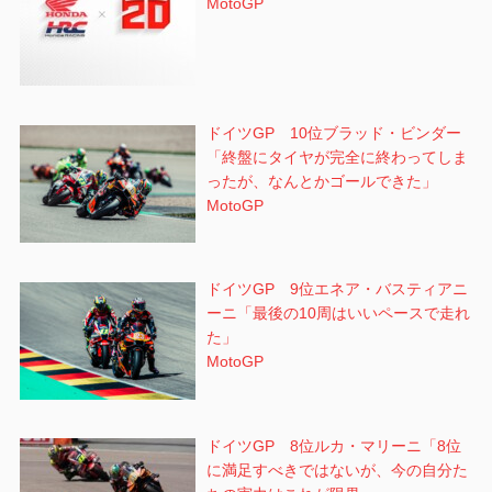
MotoGP
ドイツGP 10位ブラッド・ビンダー
「終盤にタイヤが完全に終わってしま
ったが、なんとかゴールできた」
MotoGP
ドイツGP 9位エネア・バスティアニ
ーニ「最後の10周はいいペースで走れ
た」
MotoGP
ドイツGP 8位ルカ・マリーニ「8位
に満足すべきではないが、今の自分た