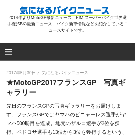
コ
気
ン
2014年よりMotoGP最新ニュース、FIM スーパーバイク世界選
テ
手権(SBK)最新ニュース、バイク新車情報などを紹介しているニ
に
ン
ュースサイトです。
ツ
な
へ
ス
キ
る
2017年5月30日
気になるバイクニュース
ッ
★MotoGP2017フランスGP 写真ギ
プ
バ
ャラリー
イ
先日のフランスGPの写真ギャラリーをお届けしま
す。フランスGPではヤマハのビニャーレス選手がヤ
ク
マハ500勝目を達成。地元のザルコ選手が2位を獲
得。ペドロサ選手も13位から3位を獲得するという、