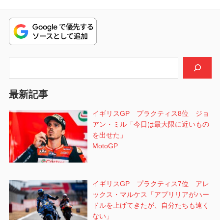
ビ
投
稿:
ゲ
ー
シ
検索
ョ
最新記事
ン
イギリスGP プラクティス8位 ジョ
アン・ミル「今日は最大限に近いもの
を出せた」
MotoGP
イギリスGP プラクティス7位 アレ
ックス・マルケス「アプリリアがハー
ドルを上げてきたが、自分たちも遠く
ない」