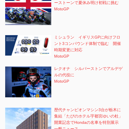
ーストーンで夏休み明け初戦に挑む
MotoGP
ミシュラン イギリスGPに向けフロ
ント3コンパウンド体制で臨む 開催
時期変更に対応
MotoGP
レクオナ シルバーストンでアルデゲ
ルの代役に
MotoGP
歴代チャンピオンマシン3台が栃木に
集結「たびのホテル宇都宮ゆいの杜」
開業記念でHondaの名車を特別展示
一般ニュース