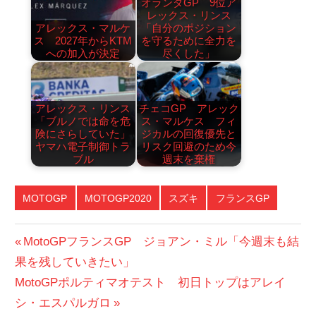
オランダGP 9位ア
レックス・リンス
アレックス・マルケ
「自分のポジション
ス 2027年からKTM
を守るために全力を
への加入が決定
尽くした」
アレックス・リンス
チェコGP アレック
「ブルノでは命を危
ス・マルケス フィ
険にさらしていた」
ジカルの回復優先と
ヤマハ電子制御トラ
リスク回避のため今
ブル
週末を棄権
MOTOGP
MOTOGP2020
スズキ
フランスGP
投
前
MotoGPフランスGP ジョアン・ミル「今週末も結
の
果を残していきたい」
稿
次
投
MotoGPポルティマオテスト 初日トップはアレイ
ナ
の
稿:
シ・エスパルガロ