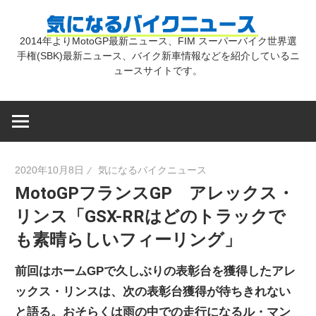
コ
気
ン
2014年よりMotoGP最新ニュース、FIM スーパーバイク世界選
テ
手権(SBK)最新ニュース、バイク新車情報などを紹介しているニ
に
ン
ュースサイトです。
ツ
な
へ
ス
キ
る
2020年10月8日
気になるバイクニュース
ッ
MotoGPフランスGP アレックス・
プ
バ
リンス「GSX-RRはどのトラックで
も素晴らしいフィーリング」
イ
前回はホームGPで久しぶりの表彰台を獲得したアレ
ク
ックス・リンスは、次の表彰台獲得が待ちきれない
と語る。おそらくは雨の中での走行になるル・マン