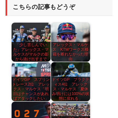
こちらの記事もどうぞ
「少し苦しんでい
アレックス・マルケ
た」アレックス・マ
ス KTMワークス移
ルケスがマルクの影
籍を断れなかった理
から抜け出すまで
由
ドイツGP スプリン
ドイツGP プラクテ
トレース2位 アレッ
ィス4位 アレック
クス・マルケス「明
ス・マルケス「夏休
日はチャンスがあれ
み明けには100%の状
ばアタックしたい」
態に戻れる」