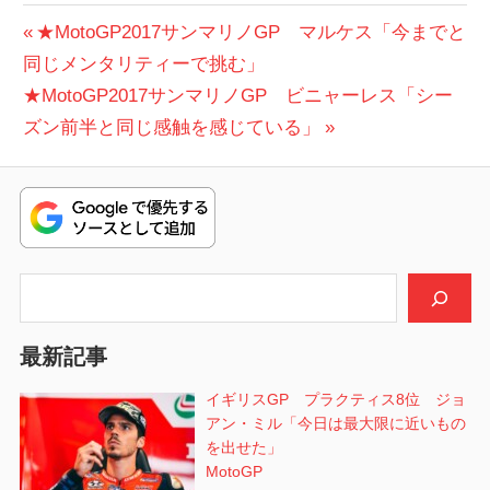
投
前
★MotoGP2017サンマリノGP マルケス「今までと
の
同じメンタリティーで挑む」
稿
次
投
★MotoGP2017サンマリノGP ビニャーレス「シー
ナ
の
稿:
ズン前半と同じ感触を感じている」
ビ
投
稿:
ゲ
ー
シ
検索
ョ
最新記事
ン
イギリスGP プラクティス8位 ジョ
アン・ミル「今日は最大限に近いもの
を出せた」
MotoGP