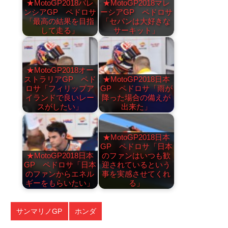
★MotoGP2018バレ
★MotoGP2018マレ
ンシアGP ペドロサ
ーシアGP ペドロサ
「最高の結果を目指
「セパンは大好きな
して走る」
サーキット」
★MotoGP2018オー
ストラリアGP ペド
★MotoGP2018日本
ロサ「フィリップア
GP ペドロサ「雨が
イランドで良いレー
降った場合の備えが
スがしたい」
出来た」
★MotoGP2018日本
GP ペドロサ「日本
★MotoGP2018日本
のファンはいつも歓
GP ペドロサ「日本
迎されているという
のファンからエネル
事を実感させてくれ
ギーをもらいたい」
る」
サンマリノGP
ホンダ