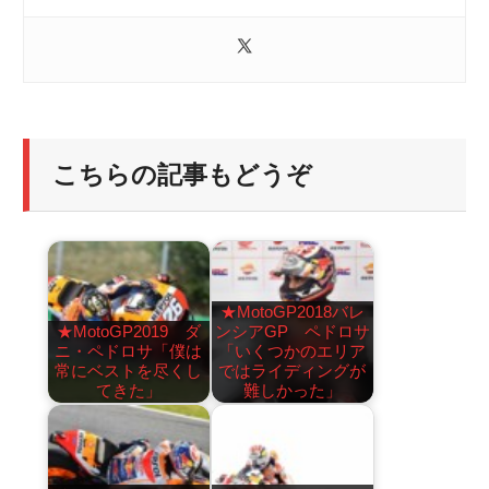
こちらの記事もどうぞ
★MotoGP2018バレ
★MotoGP2019 ダ
ンシアGP ペドロサ
ニ・ペドロサ「僕は
「いくつかのエリア
常にベストを尽くし
ではライディングが
てきた」
難しかった」