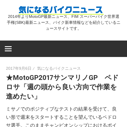
コ
気
ン
2014年よりMotoGP最新ニュース、FIM スーパーバイク世界選
テ
手権(SBK)最新ニュース、バイク新車情報などを紹介しているニ
に
ン
ュースサイトです。
ツ
な
へ
ス
キ
る
2017年9月6日
気になるバイクニュース
ッ
★MotoGP2017サンマリノGP ペド
プ
バ
ロサ「週の頭から良い方向で作業を
進めたい」
イ
ミサノでのポジティブなテストの結果を受けて、良
ク
い形で週末をスタートすることを望んでいるペドロ
サ選手。このままチャンピオンシップにおけるポイ