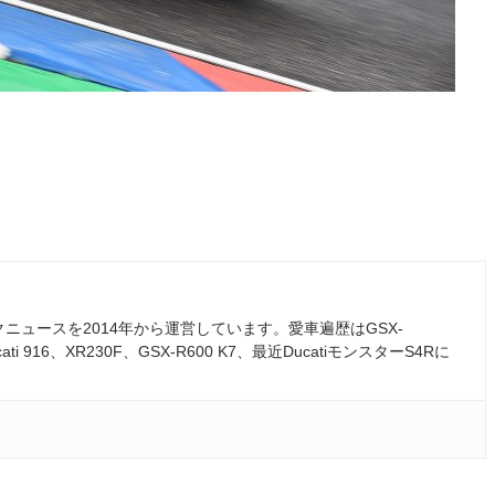
ュースを2014年から運営しています。愛車遍歴はGSX-
ati 916、XR230F、GSX-R600 K7、最近DucatiモンスターS4Rに