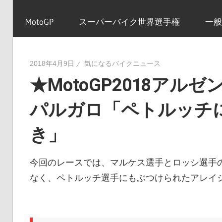
イ
MotoGP
スーパーバイク世界選手権
一般
ク
2018年4月9日
気になるバイクニュース
★MotoGP2018ア
ニ
パルガロ「ペトルッチ
ュ
き」
ー
今回のレースでは、マルケス選手とロッシ選手
なく、ペトルッチ選手にもぶつけられたアレイ
ス