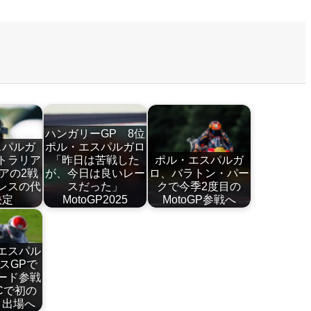
ハンガリーGP 8位
スパルガ
ポル・エスパルガロ
トラリア
「昨日は苦戦した
ポル・エスパルガ
アの2戦
が、今日は良いレー
ロ、バラトン・パー
レスの代
スだった」
クで今季2度目の
決定
MotoGP2025
MotoGP参戦へ
エスパル
スGPで
ード参戦
Cで初の
リ出場へ