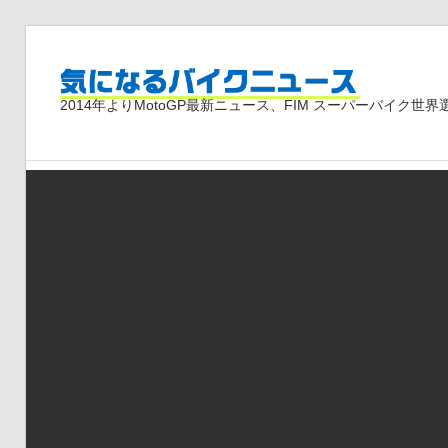
コ
ン
気
テ
2014年よりMotoGP最新ニュース、FIM スーパーバイク
ン
ツ
に
へ
ス
な
キ
ッ
プ
る
バ