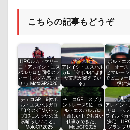
こちらの記事もどうぞ
HRCルカ・マリー
ポル・エ
ニ「アレイシ・エス
アレイシ・エスパル
ロ オース
パルガロと同様のフ
ガロ「弟ポルにはま
とマレーシ
ィーリングを感じた
だ闘志が燃えてい
でビニャー
い」MotoGP2026
る」
役に
チェコGP 9位ポ
チェコGP スプリ
ル・エスパルガロ
ントレース9位 ポ
アレイシ・
「3台のKTMがトッ
ル・エスパルガロ
ガロ、ヘレ
プ10に入ったのは
「難しい中でも良い
ワイルドカ
素晴らしいこと」
仕事ができた」
決定 HR
MotoGP2025
MotoGP2025
グランプ