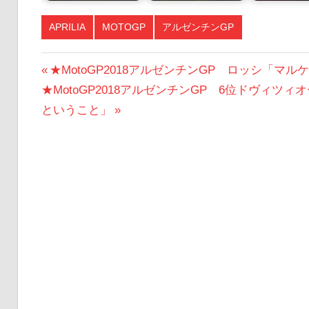
APRILIA
MOTOGP
アルゼンチンGP
投
前
★MotoGP2018アルゼンチンGP ロッシ「
次
の
★MotoGP2018アルゼンチンGP 6位ドヴィ
稿
の
投
ということ」
ナ
投
稿:
ビ
稿:
ゲ
ー
シ
ョ
ン