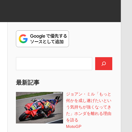
検索
最新記事
ジョアン・ミル「もっと
何かを成し遂げたいとい
う気持ちが強くなってき
た」ホンダを離れる理由
を語る
MotoGP