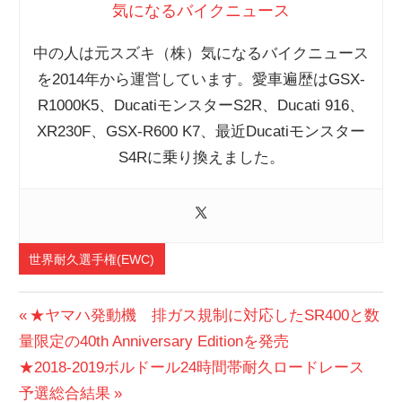
気になるバイクニュース
中の人は元スズキ（株）気になるバイクニュース
を2014年から運営しています。愛車遍歴はGSX-
R1000K5、DucatiモンスターS2R、Ducati 916、
XR230F、GSX-R600 K7、最近Ducatiモンスター
S4Rに乗り換えました。
世界耐久選手権(EWC)
投
前
★ヤマハ発動機 排ガス規制に対応したSR400と数
の
量限定の40th Anniversary Editionを発売
稿
次
投
★2018-2019ボルドール24時間帯耐久ロードレース
ナ
の
稿:
予選総合結果