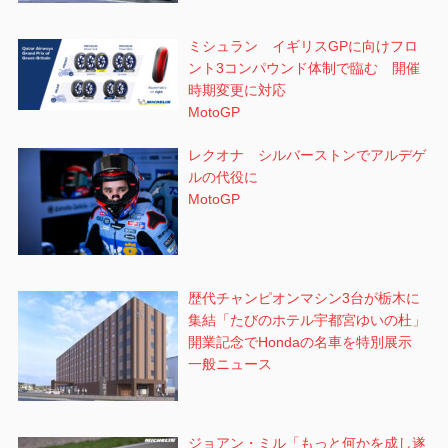
ミシュラン イギリスGPに向けフロ
ント3コンパウンド体制で臨む 開催
時期変更に対応
MotoGP
レクオナ シルバーストンでアルデゲ
ルの代役に
MotoGP
歴代チャンピオンマシン3台が栃木に
集結「たびのホテル宇都宮ゆいの杜」
開業記念でHondaの名車を特別展示
一般ニュース
ジョアン・ミル「もっと何かを成し遂