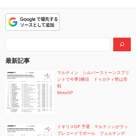
ビ
投
稿:
ゲ
ー
シ
検索
ョ
最新記事
ン
マルティン シルバーストーンスプリ
ントで今季3勝目 ドゥカティ勢は苦
戦
MotoGP
イギリスGP 予選 マルティンがラッ
プレコードでポール フェルナンデ