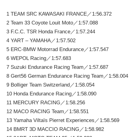
ニ
1 TEAM SRC KAWASAKI FRANCE／1:56.372
2 Team 33 Coyote Louit Moto／1:57.088
ュ
3 F.C.C. TSR Honda France／1:57.244
4 YART – YAMAHA／1:57.502
ー
5 ERC-BMW Motorrad Endurance／1:57.547
6 WEPOL Racing／1:57.683
ス
7 Suzuki Endurance Racing Team／1:57.687
8 Gert56 German Endurance Racing Team／1:58.004
9 Bolliger Team Switzerland／1:58.054
10 Honda Endurance Racing／1:58.090
11 MERCURY RACING／1:58.256
12 MACO RACING Team／1:58.551
13 Yamaha Viltaïs Pierret Experiences／1:58.569
14 BMRT 3D MACCIO RACING／1:58.982