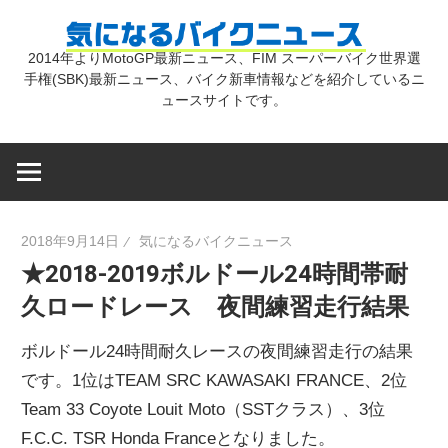
コ
気
ン
2014年よりMotoGP最新ニュース、FIM スーパーバイク世界選
テ
手権(SBK)最新ニュース、バイク新車情報などを紹介しているニ
に
ン
ュースサイトです。
ツ
な
へ
ス
キ
る
2018年9月14日
気になるバイクニュース
ッ
★2018-2019ボルドール24時間帯耐
プ
バ
久ロードレース 夜間練習走行結果
イ
ボルドール24時間耐久レースの夜間練習走行の結果
です。1位はTEAM SRC KAWASAKI FRANCE、2位
ク
Team 33 Coyote Louit Moto（SSTクラス）、3位
F.C.C. TSR Honda Franceとなりました。