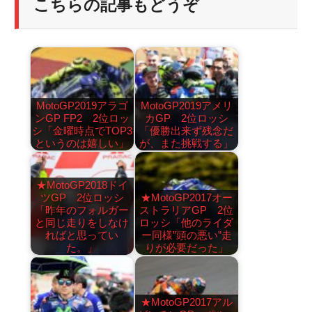
こちらの記事もどうぞ
MotoGP2019アラゴ
MotoGP2019アメリ
ンGP FP2 2位ロッ
カGP 2位ロッシ
シ「金曜時点でTOP3
「優勝出来ず残念だ
というのは嬉しい」
が、また挑戦する」
★MotoGP2018ドイ
ツGP 2位ロッシ
★MotoGP2017オー
「昨年のフォルガー
ストラリアGP 2位
と同じ走りをしなけ
ロッシ「他のライダ
ればと思ってい
ー同様”頭の悪い”走
た。」
りが必要だった」
★MotoGP2017アル