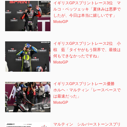
イギリスGPスプリントレース3位 マ
ルコ・ベッツェッキ「夏休みは悪夢で
したが、今日は本当に嬉しいです」
MotoGP
イギリスGPスプリントレース2位 小
椋 藍「タイヤがもう限界で、最後は
何もできなかったですね」
MotoGP
イギリスGPスプリントレース優勝
ホルヘ・マルティン「レースペースで
は最速だった」
MotoGP
マルティン シルバーストーンスプリ