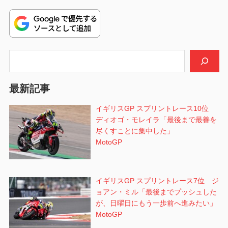
稿:
ゲ
ー
シ
検索
ョ
最新記事
ン
イギリスGP スプリントレース10位
ディオゴ・モレイラ「最後まで最善を
尽くすことに集中した」
MotoGP
イギリスGP スプリントレース7位 ジ
ョアン・ミル「最後までプッシュした
が、日曜日にもう一歩前へ進みたい」
MotoGP