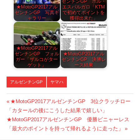
ゼンチンGP ポル・
★MotoGP2017アル
エスパルガロ「KTM
ゼンチンGP 写真ギ
で初めてポイントを
ャラリー
獲得出来た」
★MotoGP2017アル
ゼンチンGP フォル
★MotoGP2017アル
ガー「ザルコがター
ゼンチンGP 決勝レ
ゲット」
ース結果
アルゼンチンGP
ヤマハ
投
前
★MotoGP2017アルゼンチンGP 3位クラッチロー
の
「カタールの後にこうした結果で嬉しい」
稿
次
投
★MotoGP2017アルゼンチンGP 優勝ビニャーレス
ナ
の
稿:
「最大のポイントを持って帰れるように走った」
ビ
投