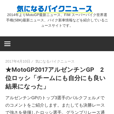
コ
気
ン
2014年よりMotoGP最新ニュース、FIM スーパーバイク世界選
テ
手権(SBK)最新ニュース、バイク新車情報などを紹介しているニ
に
ン
ュースサイトです。
ツ
な
へ
ス
キ
る
2017年4月10日
気になるバイクニュース
ッ
★MotoGP2017アルゼンチンGP 2
プ
バ
位ロッシ「チームにも自分にも良い
結果になった」
イ
アルゼンチンGPのトップ3選手のパルクフェルメで
ク
のコメントをご紹介します。またしても決勝レース
で強さを発揮したロッシ選手。グランプリレース通