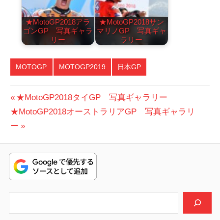
★MotoGP2018アラ
★MotoGP2018サン
ゴンGP 写真ギャラ
マリノGP 写真ギャ
リー
ラリー
MOTOGP
MOTOGP2019
日本GP
投
前
★MotoGP2018タイGP 写真ギャラリー
次
の
★MotoGP2018オーストラリアGP 写真ギャラリ
稿
の
投
ー
ナ
投
稿:
ビ
稿:
ゲ
ー
検索
シ