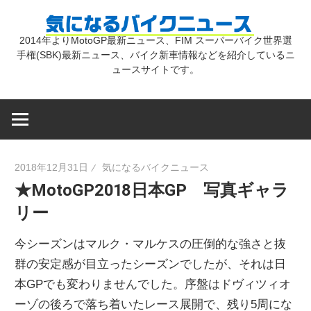
コ
気
ン
2014年よりMotoGP最新ニュース、FIM スーパーバイク世界選
テ
手権(SBK)最新ニュース、バイク新車情報などを紹介しているニ
に
ン
ュースサイトです。
ツ
な
へ
ス
キ
る
2018年12月31日
気になるバイクニュース
ッ
★MotoGP2018日本GP 写真ギャラ
プ
バ
リー
イ
今シーズンはマルク・マルケスの圧倒的な強さと抜
群の安定感が目立ったシーズンでしたが、それは日
ク
本GPでも変わりませんでした。序盤はドヴィツィオ
ーゾの後ろで落ち着いたレース展開で、残り5周にな