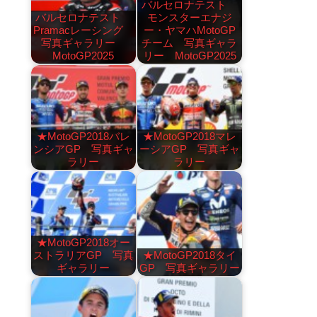
バルセロナテスト
バルセロナテスト
モンスターエナジ
Pramacレーシング
ー・ヤマハMotoGP
写真ギャラリー
チーム 写真ギャラ
MotoGP2025
リー MotoGP2025
★MotoGP2018バレ
★MotoGP2018マレ
ンシアGP 写真ギャ
ーシアGP 写真ギャ
ラリー
ラリー
★MotoGP2018オー
ストラリアGP 写真
★MotoGP2018タイ
ギャラリー
GP 写真ギャラリー