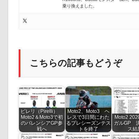
乗り換えました。
こちらの記事もどうぞ
ピレリ（Pirelli）
Moto2、Moto3 ヘ
Moto2＆Moto3で初
レスで3日間にわた
Moto2 2
のバレンシアGP参
るプレシーズンテス
ガルGP 
戦へ
トを終了
ス結