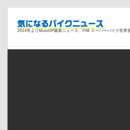
コ
ン
気
テ
2014年よりMotoGP最新ニュース、FIM スーパーバイク
ン
ツ
に
へ
ス
な
キ
ッ
プ
る
バ