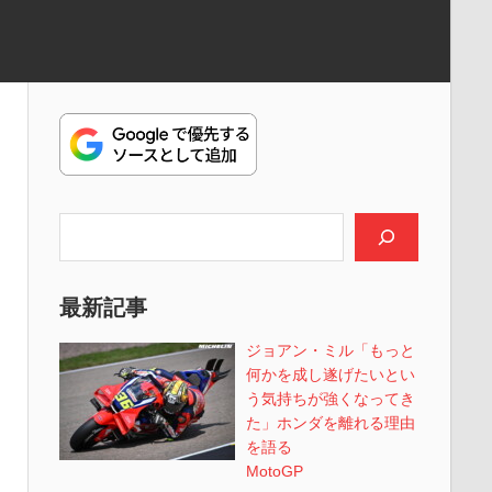
検索
最新記事
ジョアン・ミル「もっと
何かを成し遂げたいとい
う気持ちが強くなってき
た」ホンダを離れる理由
を語る
MotoGP