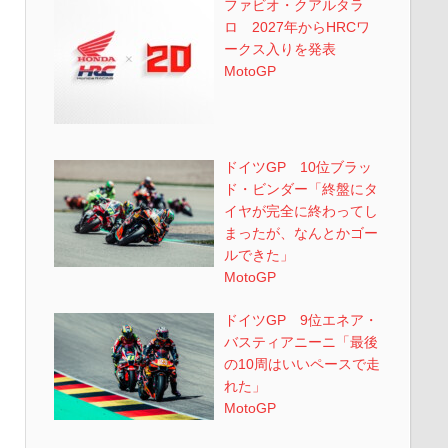
ファビオ・クアルタラ
ロ 2027年からHRCワ
ークス入りを発表
MotoGP
ドイツGP 10位ブラッ
ド・ビンダー「終盤にタ
イヤが完全に終わってし
まったが、なんとかゴー
ルできた」
MotoGP
ドイツGP 9位エネア・
バスティアニーニ「最後
の10周はいいペースで走
れた」
MotoGP