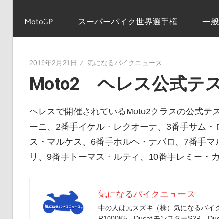
イ
MotoGP
スーパーバイク世界選手権
一般
ク
2019年2月21日
気になるバイクニュース
Moto2 ヘレス公式テ
ニ
ヘレスで開催されているMoto2クラスの公式テ
ュ
ーニ、2番手イケル・レクオーナ、3番手サム・
ス・マルケス、6番手ホルヘ・ナバロ、7番手マ
リ、9番手トーマス・ルティ、10番手レミー・
ー
気になるバイクニュース
ス
中の人は元スズキ（株）気になるバイクニ
R1000K5、DucatiモンスターS2R、Duc