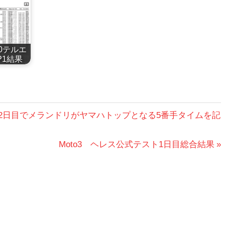
020テルエ
P1結果
2日目でメランドリがヤマハトップとなる5番手タイムを記
次
Moto3 ヘレス公式テスト1日目総合結果
の
投
稿: