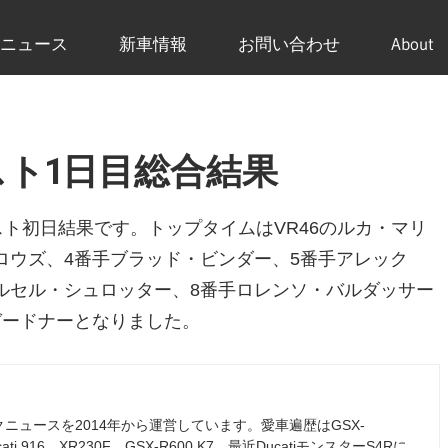
ニュース
新車情報
お問い合わせ
About
スト1日目総合結果
スト初日結果です。トップタイムはVR46のルカ・マリ
ロウズ、4番手ブラッド・ビンダー、5番手アレック
ルセル・シュロッター、8番手ロレンソ・バルダッサー
ガードナーとなりました。
ュースを2014年から運営しています。愛車遍歴はGSX-
ati 916、XR230F、GSX-R600 K7、最近DucatiモンスターS4Rに