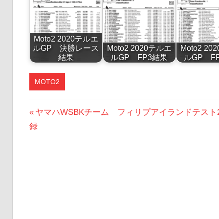
Moto2 2020テルエ
ルGP 決勝レース
Moto2 2020テルエ
Moto2 2
結果
ルGP FP3結果
ルGP F
MOTO2
投
前
ヤマハWSBKチーム フィリプアイランドテスト
の
録
稿
投
ナ
稿:
ビ
ゲ
ー