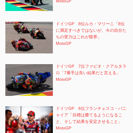
MotoGP
ドイツGP 8位ルカ・マリーニ「8位
に満足すべきではないが、今の自分た
ちの実力はこれが限界」
MotoGP
ドイツGP 7位ファビオ・クアルタラ
ロ「7番手は良い結果だと言える」
MotoGP
ドイツGP 6位フランチェスコ・バニ
ャイア「目標は勝てるようになるこ
と、そして結果を安定させること」
MotoGP