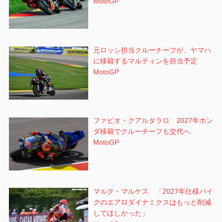
MotoGP
元ロッシ担当クルーチーフが、ヤマハ
に移籍するマルティンを担当予定
MotoGP
ファビオ・クアルタラロ 2027年ホン
ダ移籍でクルーチーフも交代へ
MotoGP
マルク・マルケス 「2027年仕様バイ
クのエアロダイナミクスはもっと削減
してほしかった」