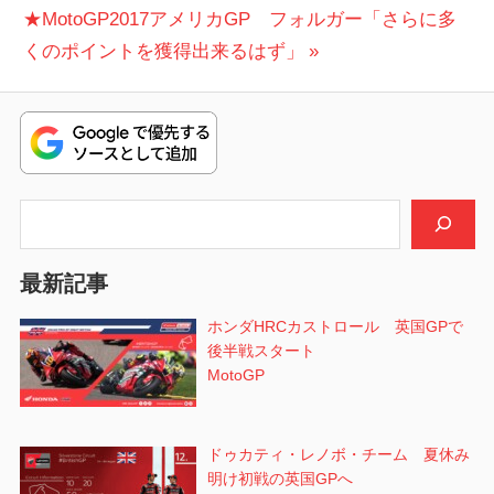
稿
次
投
★MotoGP2017アメリカGP フォルガー「さらに多
ナ
の
稿:
くのポイントを獲得出来るはず」
ビ
投
稿:
ゲ
ー
シ
検索
ョ
最新記事
ン
ホンダHRCカストロール 英国GPで
後半戦スタート
MotoGP
ドゥカティ・レノボ・チーム 夏休み
明け初戦の英国GPへ