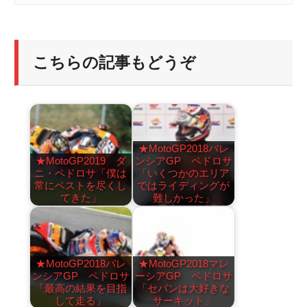
こちらの記事もどうぞ
★MotoGP2018バレ
★MotoGP2019 ダ
ンシアGP ペドロサ
ニ・ペドロサ「僕は
「いくつかのエリア
常にベストを尽くし
ではライディングが
てきた」
難しかった」
★MotoGP2018バレ
★MotoGP2018マレ
ンシアGP ペドロサ
ーシアGP ペドロサ
「最高の結果を目指
「セパンは大好きな
して走る」
サーキット」