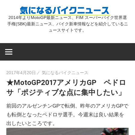
コ
気
ン
2014年よりMotoGP最新ニュース、FIM スーパーバイク世界選
テ
手権(SBK)最新ニュース、バイク新車情報などを紹介しているニ
に
ン
ュースサイトです。
ツ
な
へ
ス
キ
る
2017年4月20日
気になるバイクニュース
ッ
★MotoGP2017アメリカGP ペドロ
プ
バ
サ「ポジティブな点に集中したい」
イ
前回のアルゼンチンGPで転倒、昨年のアメリカGPで
も転倒となったペドロサ選手。今週末は良い結果を
ク
出したいところです。