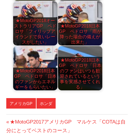
★MotoGP2018オー
ストラリアGP ペド
★MotoGP2018日本
ロサ「フィリップア
GP ペドロサ「雨が
イランドで良いレー
降った場合の備えが
スがしたい」
出来た」
★MotoGP2018日本
GP ペドロサ「日本
★MotoGP2018日本
のファンはいつも歓
GP ペドロサ「日本
迎されているという
のファンからエネル
事を実感させてくれ
ギーをもらいたい」
る」
アメリカGP
ホンダ
投
前
★MotoGP2017アメリカGP マルケス「COTAは自
の
分にとってベストのコース」