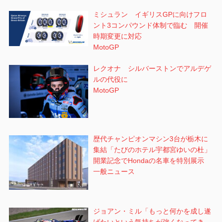
ミシュラン イギリスGPに向けフロ
ント3コンパウンド体制で臨む 開催
時期変更に対応
MotoGP
レクオナ シルバーストンでアルデゲ
ルの代役に
MotoGP
歴代チャンピオンマシン3台が栃木に
集結「たびのホテル宇都宮ゆいの杜」
開業記念でHondaの名車を特別展示
一般ニュース
ジョアン・ミル「もっと何かを成し遂
げたいという気持ちが強くなってき