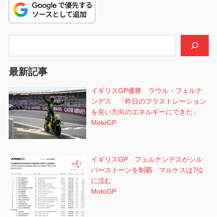
ビ
稿:
ゲ
検索
ー
シ
最新記事
ョ
イギリスGP優勝 ラウル・フェルナ
ンデス 「昨日のフラストレーション
ン
を良い方向のエネルギーにできた」
MotoGP
イギリスGP フェルナンデスがシル
バーストーンを制覇 マルケスは7位
に沈む
MotoGP