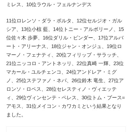
ミレス、10位ラウル・フェルナンデス
ニ
11位ロレンソ・ダラ・ポルタ、12位セルジオ・ガル
ュ
シア、13位小椋 藍、14位トニー・アルボリーノ、15
位佐々木 歩夢、16位ダリル・ビンダー、17位アルバ
ー
ート・アリーナス、18位ジャン・オンジュ、19位ロ
マーノ・フェナティ、20位フィリップ・サラッチ、
ス
21位ニッコロ・アントネッリ、22位真崎 一輝、23位
マカール・ユルチェンコ、24位アンドレア・ミグ
ノ、25位ステファノ・ネパ、26位鈴木 竜生、27位ア
ロンソ・ロペス、28位セレスティノ・ヴィエッテ
ィ、29位ヴィンセンテ・ペレス、30位トム・ブース=
アモス、31位メイコン・カワカミという結果となり
ました。