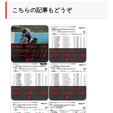
こちらの記事もどうぞ
Moto2、Moto3 ヘレ
スで3日間にわたるプ
Moto3 2020ポルトガ
レシーズンテストを
ルGP 決勝レース結
終了
果
Moto3 2020バレンシ
Moto3 2020ヨーロッ
アGP 決勝レース結
パGP 決勝レース結
果
果