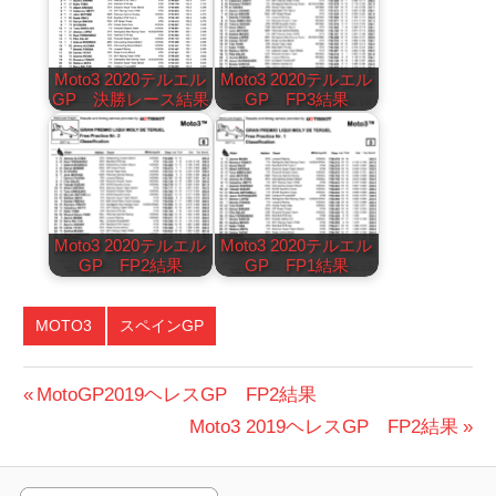
Moto3 2020テルエル
Moto3 2020テルエル
GP 決勝レース結果
GP FP3結果
Moto3 2020テルエル
Moto3 2020テルエル
GP FP2結果
GP FP1結果
MOTO3
スペインGP
投
前
MotoGP2019ヘレスGP FP2結果
の
次
Moto3 2019ヘレスGP FP2結果
稿
投
の
ナ
稿:
投