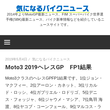
コ
気
ン
2014年よりMotoGP最新ニュース、FIM スーパーバイク世界選
テ
手権(SBK)最新ニュース、バイク新車情報などを紹介しているニ
に
ン
ュースサイトです。
ツ
な
へ
ス
キ
る
2019年5月4日
気になるバイクニュース
ッ
Moto3 2019ヘレスGP FP1結果
プ
バ
Moto3クラスのヘレスGPFP1結果です。1位ジョン・
イ
マクフィー、2位アーロン・カネット、3位リカル
ド・ロッシ、4位ガブリエル・ロドリゴ、5位デニ
ス・フォッジャ、6位ジャウメ・マシア、7位鳥羽 海
ク
渡、8位ヤコブ・コーンフェール、9位マルコス・ラ