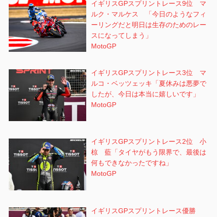
イギリスGPスプリントレース9位 マ
ルク・マルケス 「今日のようなフィ
ーリングだと明日は生存のためのレー
スになってしまう」
MotoGP
イギリスGPスプリントレース3位 マ
ルコ・ベッツェッキ「夏休みは悪夢で
したが、今日は本当に嬉しいです」
MotoGP
イギリスGPスプリントレース2位 小
椋 藍「タイヤがもう限界で、最後は
何もできなかったですね」
MotoGP
イギリスGPスプリントレース優勝