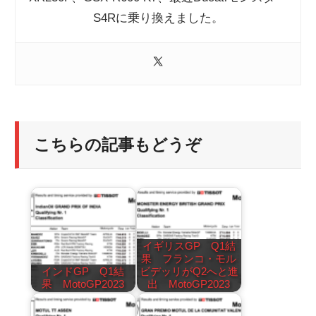
S4Rに乗り換えました。
こちらの記事もどうぞ
イギリスGP Q1結
果 フランコ・モル
インドGP Q1結
ビデッリがQ2へと進
果 MotoGP2023
出 MotoGP2023