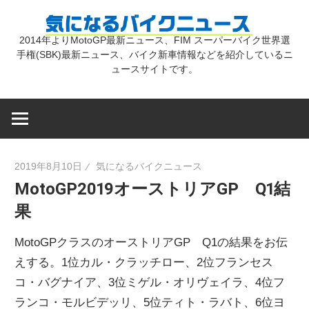
コ
気
ン
2014年よりMotoGP最新ニュース、FIM スーパーバイク世界選
テ
手権(SBK)最新ニュース、バイク新車情報などを紹介しているニ
に
ン
ュースサイトです。
ツ
な
へ
ス
キ
る
2019年8月10日
気になるバイクニュース
ッ
MotoGP2019オーストリアGP Q1結
プ
バ
果
イ
MotoGPクラスのオーストリアGP Q1の結果をお伝
えする。1位カル・クラッチロー、2位フランセス
ク
コ・バグナイア、3位ミゲル・オリヴェイラ、4位フ
ランコ・モルビデッリ、5位ティト・ラバト、6位ヨ