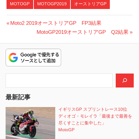
MOTOGP
MOTOGP2019
オーストリアGP
投
前
Moto2 2019オーストリアGP FP3結果
の
次
MotoGP2019オーストリアGP Q2結果
稿
投
の
ナ
稿:
投
ビ
稿:
ゲ
検索
ー
シ
最新記事
ョ
イギリスGP スプリントレース10位
ディオゴ・モレイラ「最後まで最善を
ン
尽くすことに集中した」
MotoGP