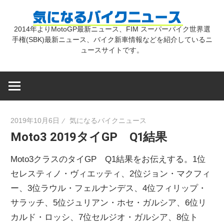
コ
気
ン
2014年よりMotoGP最新ニュース、FIM スーパーバイク世界選
テ
手権(SBK)最新ニュース、バイク新車情報などを紹介しているニ
に
ン
ュースサイトです。
ツ
な
へ
ス
キ
る
2019年10月6日
気になるバイクニュース
ッ
Moto3 2019タイGP Q1結果
プ
バ
Moto3クラスのタイGP Q1結果をお伝えする。1位
イ
セレスティノ・ヴィエッティ、2位ジョン・マクフィ
ー、3位ラウル・フェルナンデス、4位フィリップ・
サラッチ、5位ジュリアン・ホセ・ガルシア、6位リ
ク
カルド・ロッシ、7位セルジオ・ガルシア、8位ト