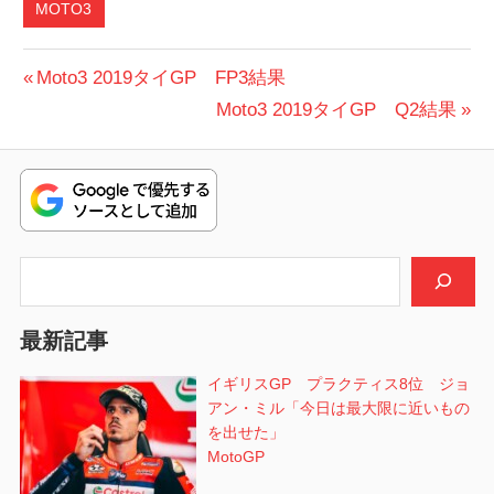
MOTO3
投
前
Moto3 2019タイGP FP3結果
の
次
Moto3 2019タイGP Q2結果
稿
投
の
ナ
稿:
投
ビ
稿:
ゲ
検索
ー
シ
最新記事
ョ
イギリスGP プラクティス8位 ジョ
アン・ミル「今日は最大限に近いもの
ン
を出せた」
MotoGP