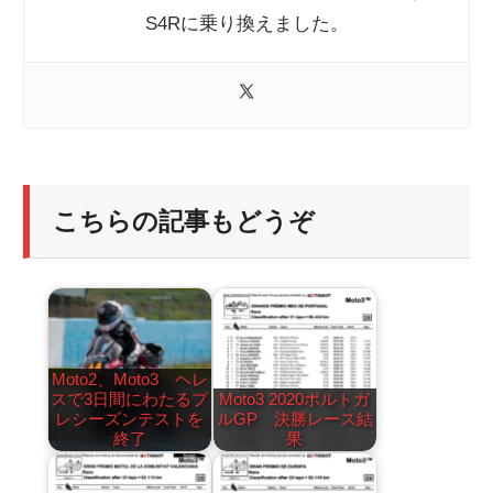
S4Rに乗り換えました。
こちらの記事もどうぞ
Moto2、Moto3 ヘレ
スで3日間にわたるプ
Moto3 2020ポルトガ
レシーズンテストを
ルGP 決勝レース結
終了
果