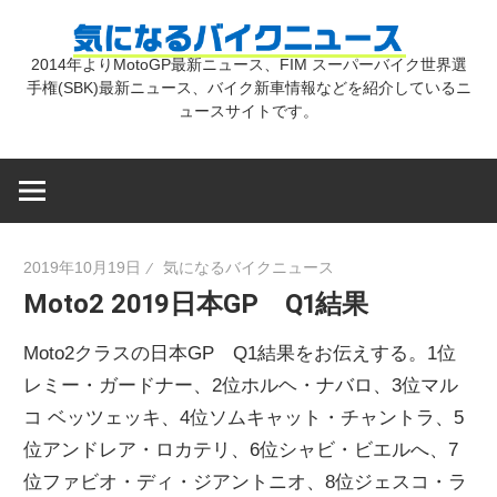
コ
気
ン
2014年よりMotoGP最新ニュース、FIM スーパーバイク世界選
テ
手権(SBK)最新ニュース、バイク新車情報などを紹介しているニ
に
ン
ュースサイトです。
ツ
な
へ
ス
キ
る
2019年10月19日
気になるバイクニュース
ッ
Moto2 2019日本GP Q1結果
プ
バ
Moto2クラスの日本GP Q1結果をお伝えする。1位
イ
レミー・ガードナー、2位ホルヘ・ナバロ、3位マル
コ ベッツェッキ、4位ソムキャット・チャントラ、5
位アンドレア・ロカテリ、6位シャビ・ビエルへ、7
ク
位ファビオ・ディ・ジアントニオ、8位ジェスコ・ラ