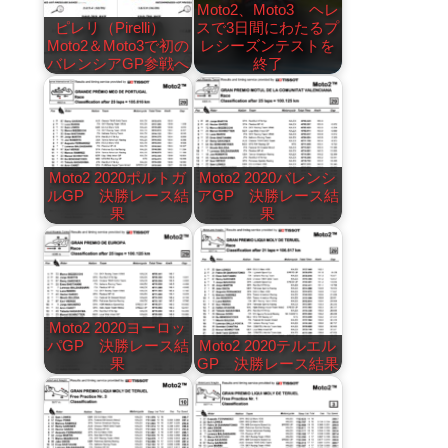
Moto2、Moto3 ヘレ
ピレリ（Pirelli）
スで3日間にわたるプ
Moto2＆Moto3で初の
レシーズンテストを
バレンシアGP参戦へ
終了
Moto2 2020ポルトガ
Moto2 2020バレンシ
ルGP 決勝レース結
アGP 決勝レース結
果
果
Moto2 2020ヨーロッ
パGP 決勝レース結
Moto2 2020テルエル
果
GP 決勝レース結果