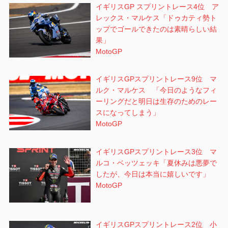
ョ
イギリスGP スプリントレース4位 ア
レックス・マルケス「ドゥカティ勢ト
ン
ップでゴールできたのは素晴らしい結
果」
MotoGP
イギリスGPスプリントレース9位 マ
ルク・マルケス 「今日のようなフィ
ーリングだと明日は生存のためのレー
スになってしまう」
MotoGP
イギリスGPスプリントレース3位 マ
ルコ・ベッツェッキ「夏休みは悪夢で
したが、今日は本当に嬉しいです」
MotoGP
イギリスGPスプリントレース2位 小