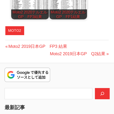
Moto2 2020テルエル
Moto2 2020テルエル
GP FP3結果
GP FP1結果
MOTO2
投
前
Moto2 2019日本GP FP3 結果
の
次
Moto2 2019日本GP Q2結果
稿
投
の
ナ
稿:
投
ビ
稿:
ゲ
検索
ー
シ
最新記事