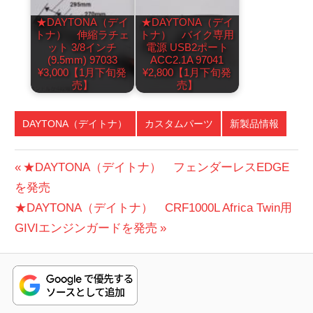
★DAYTONA（デイ
★DAYTONA（デイ
トナ） 伸縮ラチェ
トナ） バイク専用
ット 3/8インチ
電源 USB2ポート
(9.5mm) 97033
ACC2.1A 97041
¥3,000【1月下旬発
¥2,800【1月下旬発
売】
売】
DAYTONA（デイトナ）
カスタムパーツ
新製品情報
投
前
★DAYTONA（デイトナ） フェンダーレスEDGE
の
を発売
稿
次
投
★DAYTONA（デイトナ） CRF1000L Africa Twin用
ナ
の
稿:
GIVIエンジンガードを発売
ビ
投
稿:
ゲ
ー