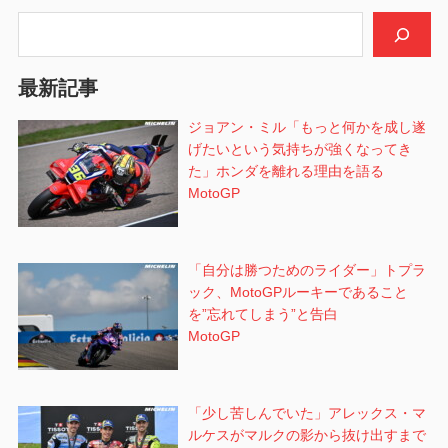
シ
検索
ョ
最新記事
ン
ジョアン・ミル「もっと何かを成し遂
げたいという気持ちが強くなってき
た」ホンダを離れる理由を語る
MotoGP
「自分は勝つためのライダー」トプラ
ック、MotoGPルーキーであること
を”忘れてしまう”と告白
MotoGP
「少し苦しんでいた」アレックス・マ
ルケスがマルクの影から抜け出すまで