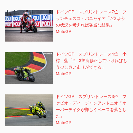
ドイツGP スプリントレース7位 フ
ランチェスコ・バニャイア「7位は今
の状況を考えれば妥当な結果」
MotoGP
ドイツGP スプリントレース4位 小
椋 藍「2、3箇所修正していければも
う少し良い走りができる」
MotoGP
ドイツGP スプリントレース3位 フ
ァビオ・ディ・ジャンアントニオ「オ
ーバーテイクが難しくペースを落とし
た」
MotoGP