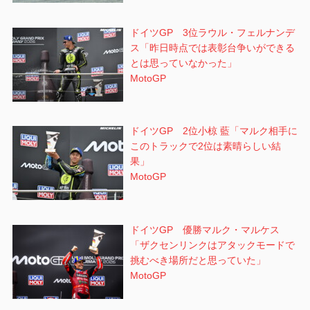
ドイツGP 3位ラウル・フェルナンデ
ス「昨日時点では表彰台争いができる
とは思っていなかった」
MotoGP
ドイツGP 2位小椋 藍「マルク相手に
このトラックで2位は素晴らしい結
果」
MotoGP
ドイツGP 優勝マルク・マルケス
「ザクセンリンクはアタックモードで
挑むべき場所だと思っていた」
MotoGP