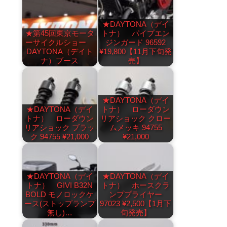
★DAYTONA（デイ
★第45回東京モータ
トナ） パイプエン
ーサイクルショー
ジンガード 96592
DAYTONA（デイト
¥19,800【11月下旬発
ナ）ブース
売】
★DAYTONA（デイ
★DAYTONA（デイ
トナ） ローダウン
トナ） ローダウン
リアショック クロー
リアショック ブラッ
ムメッキ 94755
ク 94755 ¥21,000
¥21,000
★DAYTONA（デイ
★DAYTONA（デイ
トナ） GIVI B32N
トナ） ホースクラ
BOLD モノロックケ
ンププライヤー
ース(ストップランプ
97023 ¥2,500【1月下
無し)…
旬発売】