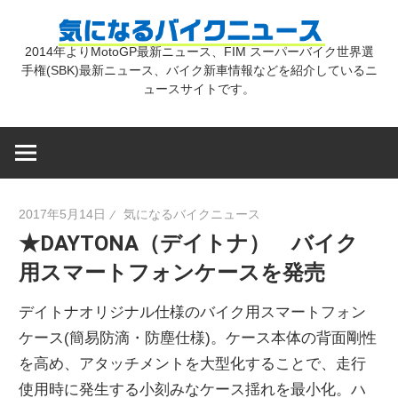
コ
気
ン
2014年よりMotoGP最新ニュース、FIM スーパーバイク世界選
テ
手権(SBK)最新ニュース、バイク新車情報などを紹介しているニ
に
ン
ュースサイトです。
ツ
な
へ
ス
キ
る
2017年5月14日
気になるバイクニュース
ッ
★DAYTONA（デイトナ） バイク
プ
バ
用スマートフォンケースを発売
イ
デイトナオリジナル仕様のバイク用スマートフォン
ケース(簡易防滴・防塵仕様)。ケース本体の背面剛性
ク
を高め、アタッチメントを大型化することで、走行
使用時に発生する小刻みなケース揺れを最小化。ハ