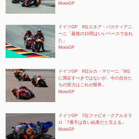
MotoGP
ドイツGP 9位エネア・バスティアニ
ーニ「最後の10周はいいペースで走れ
た」
MotoGP
ドイツGP 8位ルカ・マリーニ「8位
に満足すべきではないが、今の自分た
ちの実力はこれが限界」
MotoGP
ドイツGP 7位ファビオ・クアルタラ
ロ「7番手は良い結果だと言える」
MotoGP