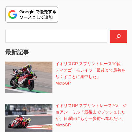
ビ
投
稿:
ゲ
ー
検索
シ
最新記事
ョ
イギリスGP スプリントレース10位
ン
ディオゴ・モレイラ「最後まで最善を
尽くすことに集中した」
MotoGP
イギリスGP スプリントレース7位 ジ
ョアン・ミル「最後までプッシュした
が、日曜日にもう一歩前へ進みたい」
MotoGP