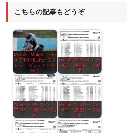
こちらの記事もどうぞ
Moto2、Moto3 ヘレ
スで3日間にわたるプ
Moto3 2020ポルトガ
レシーズンテストを
ルGP 決勝レース結
終了
果
Moto3 2020バレンシ
Moto3 2020ヨーロッ
アGP 決勝レース結
パGP 決勝レース結
果
果