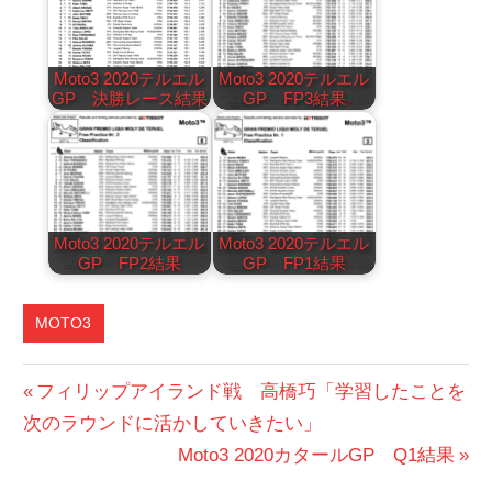
Moto3 2020テルエル
Moto3 2020テルエル
GP 決勝レース結果
GP FP3結果
Moto3 2020テルエル
Moto3 2020テルエル
GP FP2結果
GP FP1結果
MOTO3
投
前
フィリップアイランド戦 高橋巧「学習したことを
の
次のラウンドに活かしていきたい」
稿
投
次
Moto3 2020カタールGP Q1結果
ナ
稿:
の