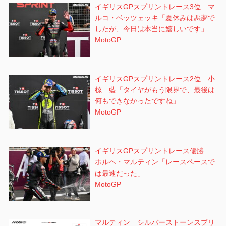
イギリスGPスプリントレース3位 マ
ルコ・ベッツェッキ「夏休みは悪夢で
したが、今日は本当に嬉しいです」
MotoGP
イギリスGPスプリントレース2位 小
椋 藍「タイヤがもう限界で、最後は
何もできなかったですね」
MotoGP
イギリスGPスプリントレース優勝
ホルヘ・マルティン「レースペースで
は最速だった」
MotoGP
マルティン シルバーストーンスプリ