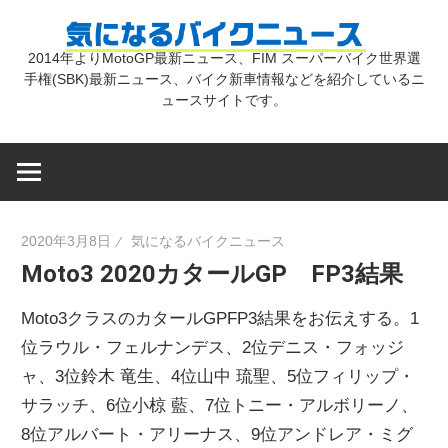
コ
気
ン
2014年よりMotoGP最新ニュース、FIM スーパーバイク世界選
テ
手権(SBK)最新ニュース、バイク新車情報などを紹介しているニ
に
ン
ュースサイトです。
ツ
な
へ
ス
キ
る
2020年3月8日
気になるバイクニュース
ッ
Moto3 2020カタールGP FP3結果
プ
バ
Moto3クラスのカタールGPFP3結果をお伝えする。1
イ
位ラウル・フェルナンデス、2位デニス・フォッジ
ャ、3位鈴木 竜生、4位山中 琉聖、5位フィリップ・
サラッチ、6位小椋 藍、7位トニー・アルボリーノ、
ク
8位アルバート・アリーナス、9位アンドレア・ミグ