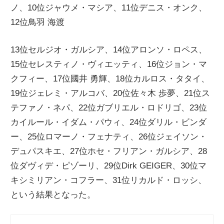
ノ、10位ジャウメ・マシア、11位デニス・オンク、
ニ
12位鳥羽 海渡
ュ
13位セルジオ・ガルシア、14位アロンソ・ロペス、
15位セレスティノ・ヴィエッティ、16位ジョン・マ
ー
クフィー、17位國井 勇輝、18位カルロス・タタイ、
19位ジェレミ・アルコバ、20位佐々木 歩夢、21位ス
ス
テファノ・ネパ、22位ガブリエル・ロドリゴ、23位
カイルール・イダム・パウィ、24位ダリル・ビンダ
ー、25位ロマーノ・フェナティ、26位ジェイソン・
デュパスキエ、27位ホセ・フリアン・ガルシア、28
位ダヴィデ・ピゾーリ、29位Dirk GEIGER、30位マ
キシミリアン・コフラー、31位リカルド・ロッシ、
という結果となった。