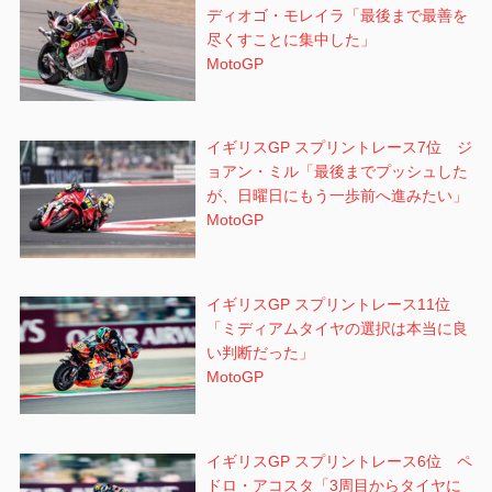
ディオゴ・モレイラ「最後まで最善を
尽くすことに集中した」
MotoGP
イギリスGP スプリントレース7位 ジ
ョアン・ミル「最後までプッシュした
が、日曜日にもう一歩前へ進みたい」
MotoGP
イギリスGP スプリントレース11位
「ミディアムタイヤの選択は本当に良
い判断だった」
MotoGP
イギリスGP スプリントレース6位 ペ
ドロ・アコスタ「3周目からタイヤに