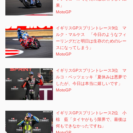
果」
MotoGP
イギリスGPスプリントレース9位 マ
ルク・マルケス 「今日のようなフィ
ーリングだと明日は生存のためのレー
スになってしまう」
MotoGP
イギリスGPスプリントレース3位 マ
ルコ・ベッツェッキ「夏休みは悪夢で
したが、今日は本当に嬉しいです」
MotoGP
イギリスGPスプリントレース2位 小
椋 藍「タイヤがもう限界で、最後は
何もできなかったですね」
MotoGP