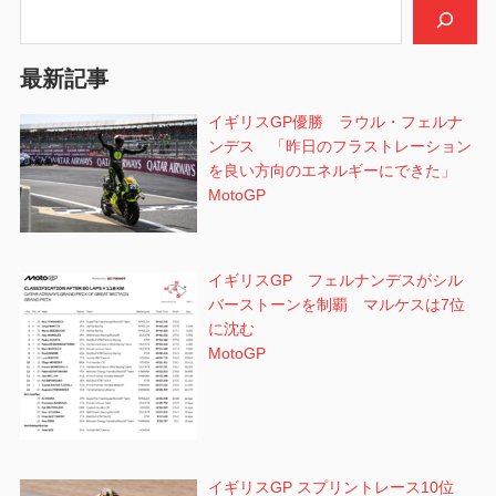
検索
ー
シ
最新記事
ョ
イギリスGP優勝 ラウル・フェルナ
ンデス 「昨日のフラストレーション
ン
を良い方向のエネルギーにできた」
MotoGP
イギリスGP フェルナンデスがシル
バーストーンを制覇 マルケスは7位
に沈む
MotoGP
イギリスGP スプリントレース10位