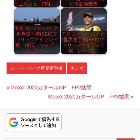
ニッシュ FIM…
の表彰台獲得
FIM スーパーバイク
世界選手権(SBK)フ
FIM スーパーバイク
ィリップアイランド
世界選手権(SBK)フ
戦 HRC シャビ・
ィリップアイランド
ビエルヘ…
戦 レース2…
スーパーバイク世界選手権
ホンダ
投
前
Moto2 2020カタールGP FP2結果
の
次
Moto3 2020カタールGP FP3結果
稿
投
の
ナ
稿:
投
ビ
稿:
ゲ