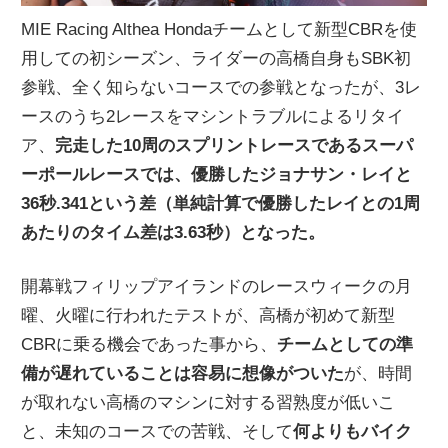
MIE Racing Althea Hondaチームとして新型CBRを使
用しての初シーズン、ライダーの高橋自身もSBK初
参戦、全く知らないコースでの参戦となったが、3レ
ースのうち2レースをマシントラブルによるリタイ
ア、
完走した10周のスプリントレースであるスーパ
ーポールレースでは、優勝したジョナサン・レイと
36秒.341という差（単純計算で優勝したレイとの1周
あたりのタイム差は3.63秒）となった。
開幕戦フィリップアイランドのレースウィークの月
曜、火曜に行われたテストが、高橋が初めて新型
CBRに乗る機会であった事から、
チームとしての準
備が遅れていることは容易に想像がついた
が、時間
が取れない高橋のマシンに対する習熟度が低いこ
と、未知のコースでの苦戦、そして
何よりもバイク