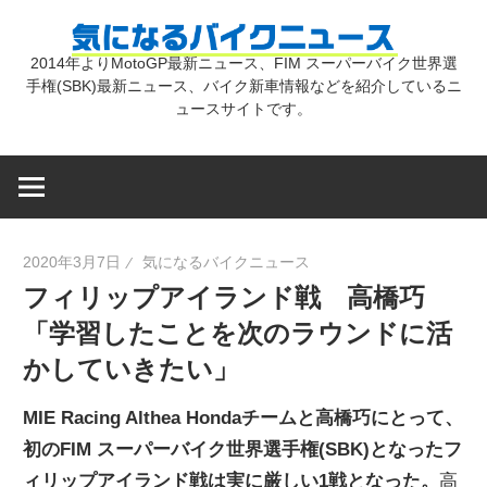
コ
気
ン
2014年よりMotoGP最新ニュース、FIM スーパーバイク世界選
テ
手権(SBK)最新ニュース、バイク新車情報などを紹介しているニ
に
ン
ュースサイトです。
ツ
な
へ
ス
キ
る
2020年3月7日
気になるバイクニュース
ッ
フィリップアイランド戦 高橋巧
プ
バ
「学習したことを次のラウンドに活
かしていきたい」
イ
MIE Racing Althea Hondaチームと高橋巧にとって、
ク
初のFIM スーパーバイク世界選手権(SBK)となったフ
ィリップアイランド戦は実に厳しい1戦となった。
高