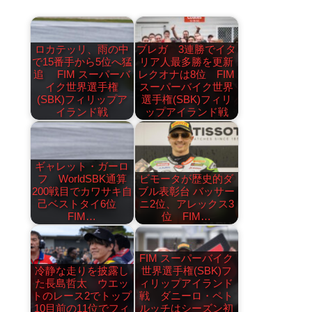
ロカテッリ、雨の中
ブレガ 3連勝でイタ
で15番手から5位へ猛
リア人最多勝を更新
追 FIM スーパーバ
レクオナは8位 FIM
イク世界選手権
スーパーバイク世界
(SBK)フィリップア
選手権(SBK)フィリ
イランド戦
ップアイランド戦
ギャレット・ガーロ
フ WorldSBK通算
ビモータが歴史的ダ
200戦目でカワサキ自
ブル表彰台 バッサー
己ベストタイ6位
ニ2位、アレックス3
FIM…
位 FIM…
FIM スーパーバイク
冷静な走りを披露し
世界選手権(SBK)フ
た長島哲太 ウエッ
ィリップアイランド
トのレース2でトップ
戦 ダニーロ・ペト
10目前の11位でフィ
ルッチはシーズン初