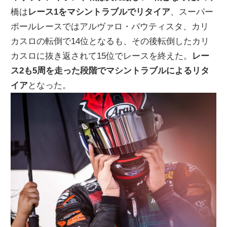
橋は
レース1をマシントラブルでリタイア
、スーパー
ニ
ポールレースではアルヴァロ・バウティスタ、カリ
カスロの転倒で14位となるも、その後転倒したカリ
ュ
カスロに抜き返されて15位でレースを終えた。
レー
ス2も5周を走った段階でマシントラブルによるリタ
ー
イア
となった。
ス