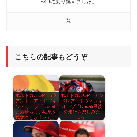
S4Rに乗り換えました。
こちらの記事もどうぞ
ポルトガルGP 6位
ポルトガルGP アン
アンドレア・ドヴィ
ドレア・ドヴィツィ
ツィオーゾ「Ducati
オーゾ「Ducati最後
と素晴らしい結果を
の走行を楽しみた
残すことが出来た」
い」