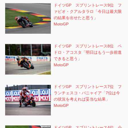
ドイツGP スプリントレース9位 フ
ァビオ・クアルタラロ「今日は最大限
の結果を出せたと思う」
MotoGP
ドイツGP スプリントレース8位 ペ
ドロ・アコスタ「明日はもう一歩前進
できると思う」
MotoGP
ドイツGP スプリントレース7位 フ
ランチェスコ・バニャイア「7位は今
の状況を考えれば妥当な結果」
MotoGP
ドイツGP スプリントレース4位 小