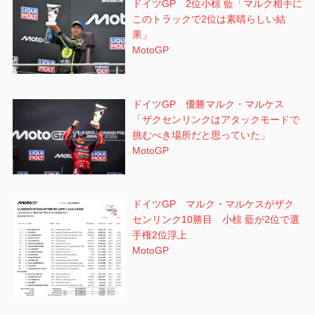
ドイツGP 2位小椋 藍「マルク相手に
このトラックで2位は素晴らしい結
果」
MotoGP
ドイツGP 優勝マルク・マルケス
「ザクセンリンクはアタックモードで
挑むべき場所だと思っていた」
MotoGP
ドイツGP マルク・マルケスがザク
センリンク10勝目 小椋 藍が2位で選
手権2位浮上
MotoGP