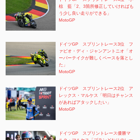
椋 藍「2、3箇所修正していければも
う少し良い走りができる」
MotoGP
ドイツGP スプリントレース3位 フ
ァビオ・ディ・ジャンアントニオ「オ
ーバーテイクが難しくペースを落とし
た」
MotoGP
ドイツGP スプリントレース2位 ア
レックス・マルケス「明日はチャンス
があればアタックしたい」
MotoGP
ドイツGP スプリントレース優勝マ