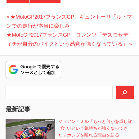
投
前
★MotoGP2017フランスGP ギュントーリ「ル・マ
の
ンでの走行が本当に楽しみ」
稿
次
投
★MotoGP2017フランスGP ロレンソ「デスモセデ
ナ
の
稿:
ィチが自分のバイクという感覚が強くなっている」
ビ
投
稿:
ゲ
ー
シ
検索
ョ
最新記事
ン
ジョアン・ミル「もっと何かを成し遂
げたいという気持ちが強くなってき
た」ホンダを離れる理由を語る