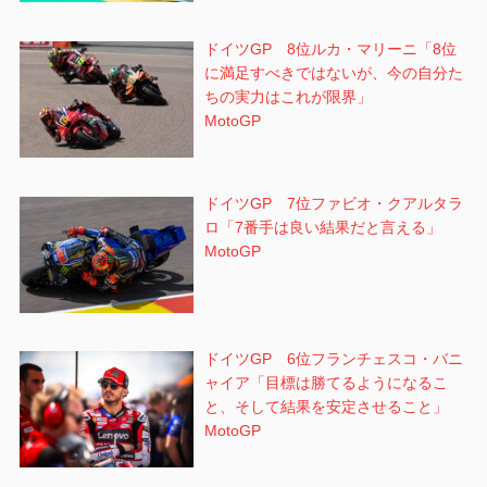
ドイツGP 8位ルカ・マリーニ「8位
に満足すべきではないが、今の自分た
ちの実力はこれが限界」
MotoGP
ドイツGP 7位ファビオ・クアルタラ
ロ「7番手は良い結果だと言える」
MotoGP
ドイツGP 6位フランチェスコ・バニ
ャイア「目標は勝てるようになるこ
と、そして結果を安定させること」
MotoGP