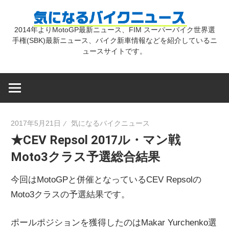
コ
気
ン
2014年よりMotoGP最新ニュース、FIM スーパーバイク世界選
テ
手権(SBK)最新ニュース、バイク新車情報などを紹介しているニ
に
ン
ュースサイトです。
ツ
な
へ
ス
キ
る
2017年5月21日
気になるバイクニュース
ッ
★CEV Repsol 2017ル・マン戦
プ
バ
Moto3クラス予選総合結果
イ
今回はMotoGPと併催となっているCEV Repsolの
Moto3クラスの予選結果です。
ク
ポールポジションを獲得したのはMakar Yurchenko選