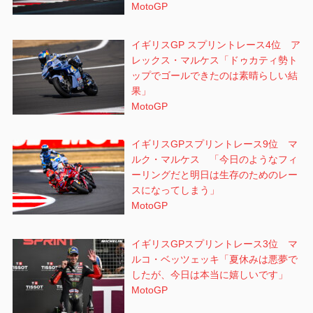
MotoGP
イギリスGP スプリントレース4位 ア
レックス・マルケス「ドゥカティ勢ト
ップでゴールできたのは素晴らしい結
果」
MotoGP
イギリスGPスプリントレース9位 マ
ルク・マルケス 「今日のようなフィ
ーリングだと明日は生存のためのレー
スになってしまう」
MotoGP
イギリスGPスプリントレース3位 マ
ルコ・ベッツェッキ「夏休みは悪夢で
したが、今日は本当に嬉しいです」
MotoGP