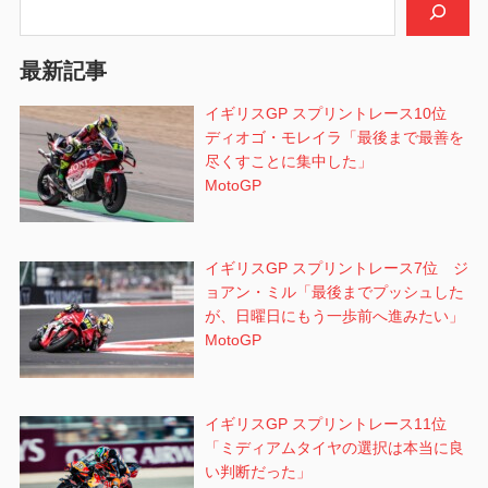
シ
ョ
最新記事
ン
イギリスGP スプリントレース10位
ディオゴ・モレイラ「最後まで最善を
尽くすことに集中した」
MotoGP
イギリスGP スプリントレース7位 ジ
ョアン・ミル「最後までプッシュした
が、日曜日にもう一歩前へ進みたい」
MotoGP
イギリスGP スプリントレース11位
「ミディアムタイヤの選択は本当に良
い判断だった」