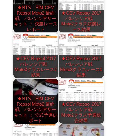
★NTS FIM CEV
Repsol Moto2 最終
★CEV Repsol 2017
戦 バレンシアサー
バレンシア戦
キット ： 決勝レース
Moto2クラス決勝レ
レポート
ース結果
★CEV Repsol 2017
★CEV Repsol 2017
バレンシア戦
バレンシア戦
Moto3クラスレース2
Moto3クラスレース1
結果
結果
★NTS FIM CEV
Repsol Moto2 最終
★CEV Repsol 2017
戦 バレンシアサー
バレンシア戦
キット ： 公式予選レ
Moto2クラス予選総
ポート
合結果