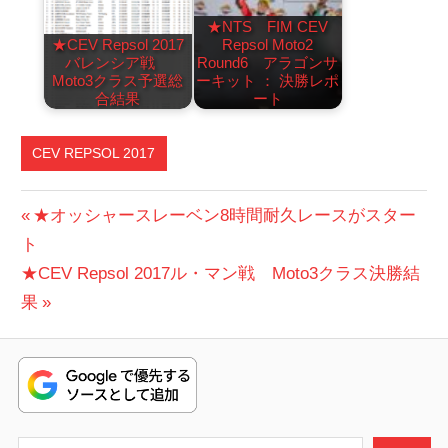
★NTS FIM CEV
★CEV Repsol 2017
Repsol Moto2
バレンシア戦
Round6 アラゴンサ
Moto3クラス予選総
ーキット ： 決勝レポ
合結果
ート
CEV REPSOL 2017
投
前
★オッシャースレーベン8時間耐久レースがスター
の
ト
稿
次
投
★CEV Repsol 2017ル・マン戦 Moto3クラス決勝結
ナ
の
稿:
果
ビ
投
稿:
ゲ
ー
検索