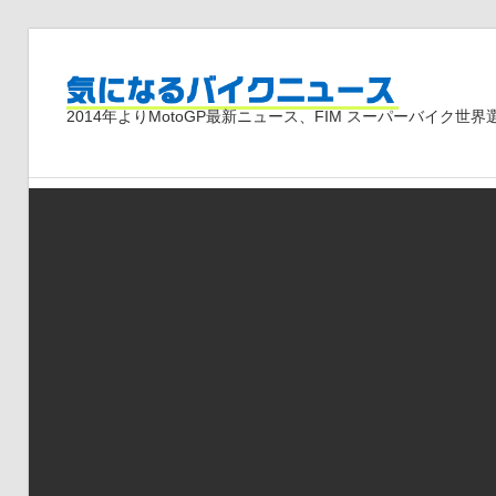
コ
ン
気
テ
2014年よりMotoGP最新ニュース、FIM スーパーバイク
ン
ツ
に
へ
ス
な
キ
ッ
プ
る
バ