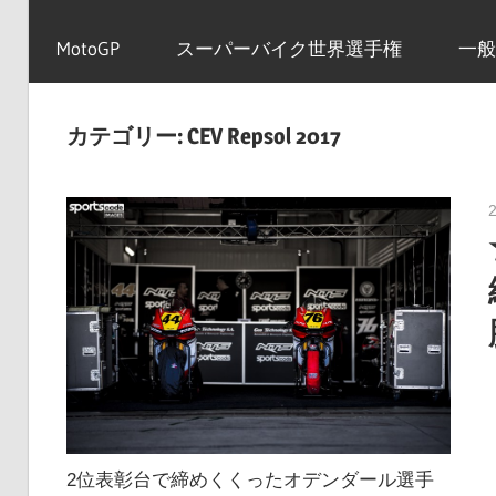
イ
MotoGP
スーパーバイク世界選手権
一般
ク
カテゴリー:
CEV Repsol 2017
ニ
ュ
ー
ス
2位表彰台で締めくくったオデンダール選手