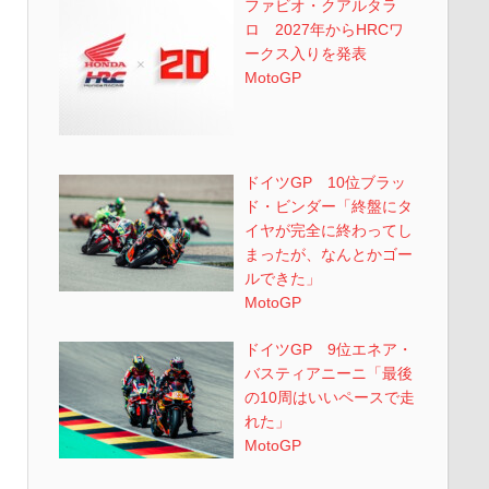
ファビオ・クアルタラ
ロ 2027年からHRCワ
ークス入りを発表
MotoGP
ドイツGP 10位ブラッ
ド・ビンダー「終盤にタ
イヤが完全に終わってし
まったが、なんとかゴー
ルできた」
MotoGP
ドイツGP 9位エネア・
バスティアニーニ「最後
の10周はいいペースで走
れた」
MotoGP