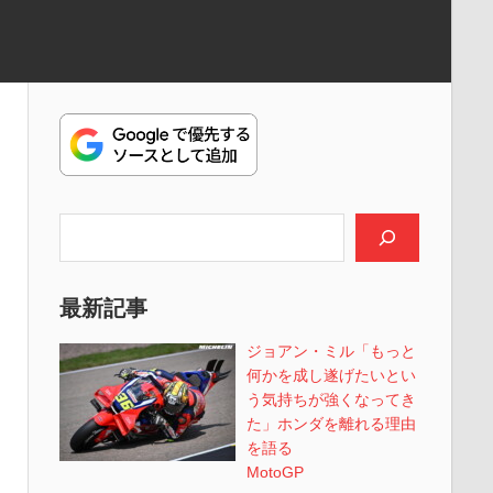
検索
最新記事
ジョアン・ミル「もっと
何かを成し遂げたいとい
う気持ちが強くなってき
た」ホンダを離れる理由
を語る
MotoGP