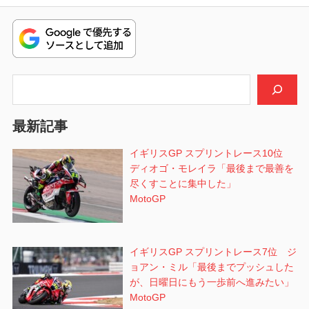
ビ
投
稿:
ゲ
ー
シ
検索
ョ
最新記事
ン
イギリスGP スプリントレース10位
ディオゴ・モレイラ「最後まで最善を
尽くすことに集中した」
MotoGP
イギリスGP スプリントレース7位 ジ
ョアン・ミル「最後までプッシュした
が、日曜日にもう一歩前へ進みたい」
MotoGP