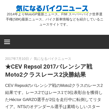
コ
気
ン
2014年よりMotoGP最新ニュース、FIM スーパーバイク世界選
テ
手権(SBK)最新ニュース、バイク新車情報などを紹介しているニ
に
ン
ュースサイトです。
ツ
な
へ
ス
キ
る
2017年7月10日
気になるバイクニュース
ッ
★CEV Repsol 2017バレンシア戦
プ
バ
Moto2クラスレース2決勝結果
イ
CEV Repsolのバレンシア戦のMoto2クラスのレース2
結果です。レース2ではレース1で3位表彰台を獲得し
ク
たHéctor GARZO選手が2位を走行中に転倒してリタ
イア。NTSのオデンダール選手は素晴らしいスター