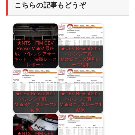
こちらの記事もどうぞ
★NTS FIM CEV
Repsol Moto2 最終
★CEV Repsol 2017
戦 バレンシアサー
バレンシア戦
キット ： 決勝レース
Moto2クラス決勝レ
レポート
ース結果
★CEV Repsol 2017
★CEV Repsol 2017
バレンシア戦
バレンシア戦
Moto3クラスレース2
Moto3クラスレース1
結果
結果
★NTS FIM CEV