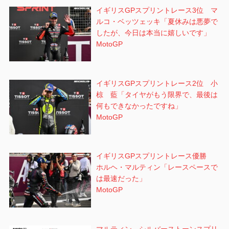
イギリスGPスプリントレース3位 マ
ルコ・ベッツェッキ「夏休みは悪夢で
したが、今日は本当に嬉しいです」
MotoGP
イギリスGPスプリントレース2位 小
椋 藍「タイヤがもう限界で、最後は
何もできなかったですね」
MotoGP
イギリスGPスプリントレース優勝
ホルヘ・マルティン「レースペースで
は最速だった」
MotoGP