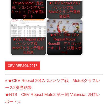
Repsol Moto2 最終
★CEV Repsol 2017
戦 バレンシアサー
バレンシア戦
キット ： 公式予選レ
Moto2クラス予選総
ポート
合結果
★NTS FIM CEV
★CEV Repsol 2017
Repsol Moto2
バレンシア戦
Round6 アラゴンサ
Moto3クラス予選総
ーキット ： 決勝レポ
合結果
ート
CEV REPSOL 2017
投
前
★CEV Repsol 2017バレンシア戦 Moto3クラスレ
の
ース2決勝結果
稿
次
投
★NTS CEV Repsol Moto2 第三戦 Valencia: 決勝レ
ナ
の
稿:
ポート