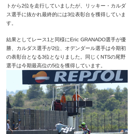
トから2位を走行していましたが、リッキー・カルダ
ニ
ス選手に抜かれ最終的には3位表彰台を獲得していま
す。
ュ
結果としてレース1と同様にEric GRANADO選手が優
ー
勝、カルダス選手が2位、オデンダール選手は今期初
の表彰台となる3位となりました。同じくNTSの尾野
ス
選手は今期最高位の5位を獲得しています。