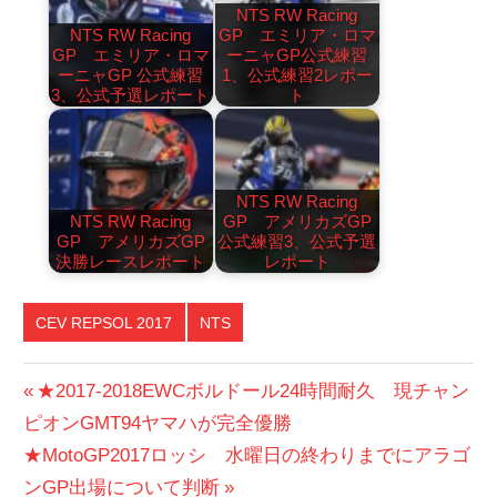
NTS RW Racing
NTS RW Racing
GP エミリア・ロマ
GP エミリア・ロマ
ーニャGP公式練習
ーニャGP 公式練習
1、公式練習2レポー
3、公式予選レポート
ト
NTS RW Racing
NTS RW Racing
GP アメリカズGP
GP アメリカズGP
公式練習3、公式予選
決勝レースレポート
レポート
CEV REPSOL 2017
NTS
投
前
★2017-2018EWCボルドール24時間耐久 現チャン
の
ピオンGMT94ヤマハが完全優勝
稿
次
投
★MotoGP2017ロッシ 水曜日の終わりまでにアラゴ
ナ
の
稿:
ンGP出場について判断