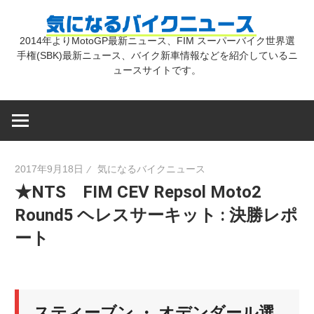
コ
気
ン
2014年よりMotoGP最新ニュース、FIM スーパーバイク世界選
テ
手権(SBK)最新ニュース、バイク新車情報などを紹介しているニ
に
ン
ュースサイトです。
ツ
な
へ
ス
キ
る
2017年9月18日
気になるバイクニュース
ッ
★NTS FIM CEV Repsol Moto2
プ
バ
Round5 ヘレスサーキット : 決勝レポ
ート
イ
ク
スティーブン ・ オデンダール選