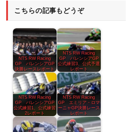
こちらの記事もどうぞ
NTS RW Racing
NTS RW Racing
GP バレンシアGP
GP バレンシアGP
公式練習3、公式予選
決勝レースレポート
レポート
NTS RW Racing
NTS RW Racing
GP バレンシアGP
GP エミリア・ロマ
公式練習1、公式練習
ーニャGP決勝レース
2レポート
レポート