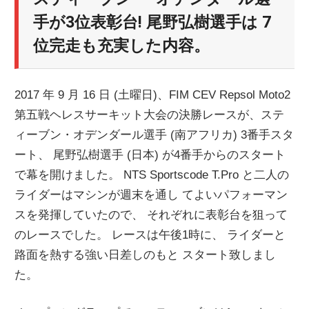
ニ
手が3位表彰台! 尾野弘樹選手は 7
位完走も充実した内容。
ュ
2017 年 9 月 16 日 (土曜日)、FIM CEV Repsol Moto2
ー
第五戦ヘレスサーキット大会の決勝レースが、ステ
ィーブン・オデンダール選手 (南アフリカ) 3番手スタ
ス
ート、 尾野弘樹選手 (日本) が4番手からのスタート
で幕を開けました。 NTS Sportscode T.Pro と二人の
ライダーはマシンが週末を通し てよいパフォーマン
スを発揮していたので、 それぞれに表彰台を狙って
のレースでした。 レースは午後1時に、 ライダーと
路面を熱する強い日差しのもと スタート致しまし
た。