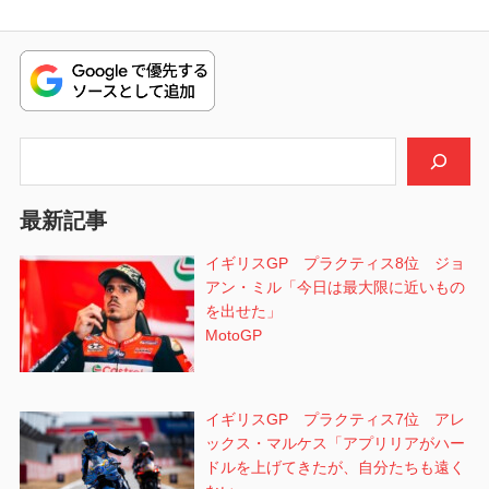
ビ
投
稿:
ゲ
ー
シ
検索
ョ
最新記事
ン
イギリスGP プラクティス8位 ジョ
アン・ミル「今日は最大限に近いもの
を出せた」
MotoGP
イギリスGP プラクティス7位 アレ
ックス・マルケス「アプリリアがハー
ドルを上げてきたが、自分たちも遠く