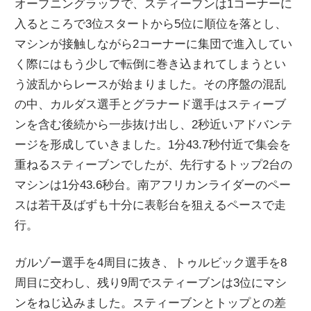
オープニングラップで、スティーブンは1コーナーに
入るところで3位スタートから5位に順位を落とし、
マシンが接触しながら2コーナーに集団で進入してい
く際にはもう少しで転倒に巻き込まれてしまうとい
う波乱からレースが始まりました。その序盤の混乱
の中、カルダス選手とグラナード選手はスティーブ
ンを含む後続から一歩抜け出し、2秒近いアドバンテ
ージを形成していきました。1分43.7秒付近で集会を
重ねるスティーブンでしたが、先行するトップ2台の
マシンは1分43.6秒台。南アフリカンライダーのペー
スは若干及ばずも十分に表彰台を狙えるペースで走
行。
ガルゾー選手を4周目に抜き、トゥルビック選手を8
周目に交わし、残り9周でスティーブンは3位にマシ
ンをねじ込みました。スティーブンとトップとの差