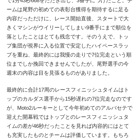
で1分43秒668をたたき出し、3番手につけたこと。チ
ームは尾野の初めての表彰台獲得を期待するに足る
内容だっただけに、レース開始直後、スタートで大
きくマシンがウイリーしてしまい9番手にまで順位を
落としたことはとても残念です。そのうえで、トッ
プ集団が視界に入る位置で安定したハイペースラッ
プを重ね、最終的には我慢の走りで7位完走という順
位までしか挽回できませんでしたが、尾野選手の今
週末の内容は目を見張るものがありました。
最終的に合計17周のレースフィニッシュタイムはト
ップのカルダス選手から15秒遅れの7位完走なのです
が、Moto2ルーキーとして今年初めてのアルバセテで
迎えた開幕戦ではトップとのレースフィニッシュタ
イムの差が46秒だったことを見れば内容的にはとて
も充実したものとチームは評価しています。もちろ