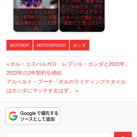
ドイツGP 優勝マル
ク・マルケス「ザク
アレックス・マルケ
センリンクはアタッ
ス KTMワークス移
クモードで挑むべき
籍を断れなかった理
場所だと思ってい
由
た」
MOTOGP
MOTOGP2020
ホンダ
投
前
ポル・エスパルガロ レプソル・ホンダと2021年、
の
2022年の2年契約を締結
稿
次
投
アルベルト・プーチ「ポルのライディングスタイル
ナ
の
稿:
はホンダにマッチするはず」
ビ
投
稿:
ゲ
ー
シ
検索