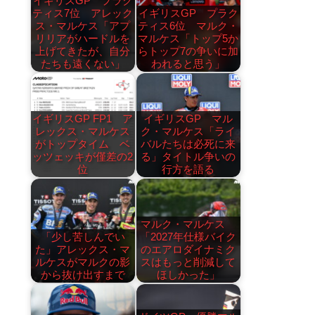
イギリスGP プラク
ティス7位 アレック
イギリスGP プラク
ス・マルケス「アプ
ティス6位 マルク・
リリアがハードルを
マルケス「トップ5か
上げてきたが、自分
らトップ7の争いに加
たちも遠くない」
われると思う」
イギリスGP FP1 ア
イギリスGP マル
レックス・マルケス
ク・マルケス「ライ
がトップタイム ベ
バルたちは必死に来
ッツェッキが僅差の2
る」タイトル争いの
位
行方を語る
マルク・マルケス
「少し苦しんでい
「2027年仕様バイク
た」アレックス・マ
のエアロダイナミク
ルケスがマルクの影
スはもっと削減して
から抜け出すまで
ほしかった」