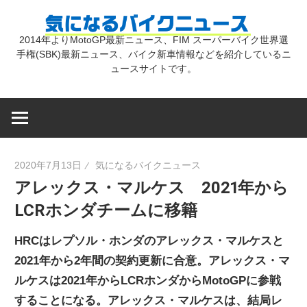
コ
気
ン
2014年よりMotoGP最新ニュース、FIM スーパーバイク世界選
テ
手権(SBK)最新ニュース、バイク新車情報などを紹介しているニ
に
ン
ュースサイトです。
ツ
な
へ
ス
キ
る
2020年7月13日
気になるバイクニュース
ッ
アレックス・マルケス 2021年から
プ
バ
LCRホンダチームに移籍
イ
HRCはレプソル・ホンダのアレックス・マルケスと
2021年から2年間の契約更新に合意。アレックス・マ
ク
ルケスは2021年からLCRホンダからMotoGPに参戦
することになる。アレックス・マルケスは、結局レ