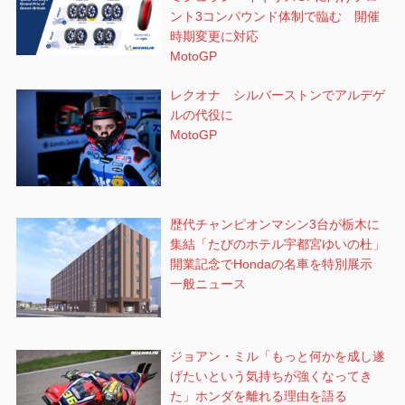
ント3コンパウンド体制で臨む 開催
時期変更に対応
MotoGP
レクオナ シルバーストンでアルデゲ
ルの代役に
MotoGP
歴代チャンピオンマシン3台が栃木に
集結「たびのホテル宇都宮ゆいの杜」
開業記念でHondaの名車を特別展示
一般ニュース
ジョアン・ミル「もっと何かを成し遂
げたいという気持ちが強くなってき
た」ホンダを離れる理由を語る