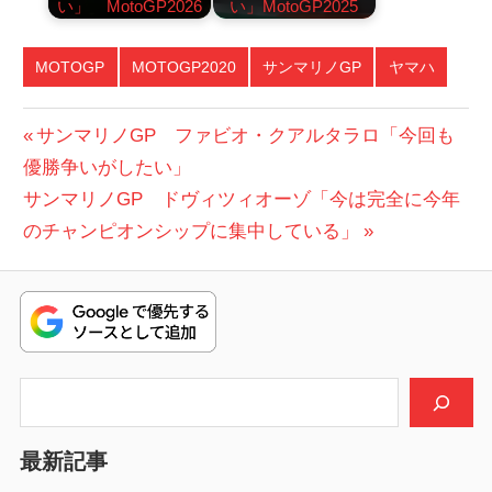
い」 MotoGP2026
い」MotoGP2025
MOTOGP
MOTOGP2020
サンマリノGP
ヤマハ
投
前
サンマリノGP ファビオ・クアルタラロ「今回も
の
優勝争いがしたい」
稿
次
投
サンマリノGP ドヴィツィオーゾ「今は完全に今年
ナ
の
稿:
のチャンピオンシップに集中している」
ビ
投
稿:
ゲ
ー
シ
検索
ョ
最新記事
ン