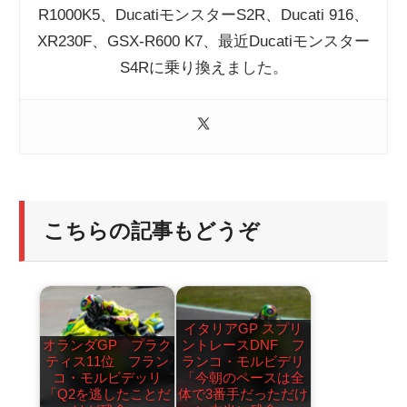
R1000K5、DucatiモンスターS2R、Ducati 916、
XR230F、GSX-R600 K7、最近Ducatiモンスター
S4Rに乗り換えました。
こちらの記事もどうぞ
イタリアGP スプリ
オランダGP プラク
ントレースDNF フ
ティス11位 フラン
ランコ・モルビデリ
コ・モルビデッリ
「今朝のペースは全
「Q2を逃したことだ
体で3番手だっただけ