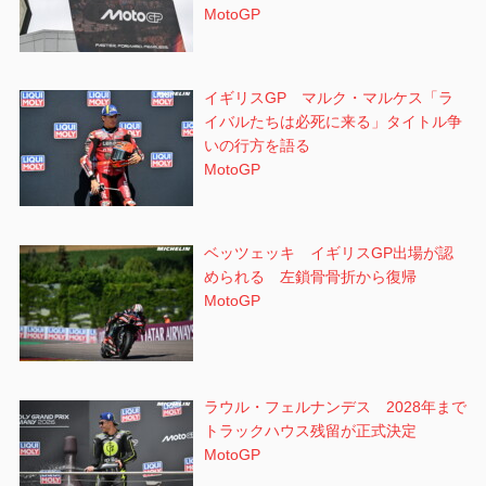
MotoGP
イギリスGP マルク・マルケス「ラ
イバルたちは必死に来る」タイトル争
いの行方を語る
MotoGP
ベッツェッキ イギリスGP出場が認
められる 左鎖骨骨折から復帰
MotoGP
ラウル・フェルナンデス 2028年まで
トラックハウス残留が正式決定
MotoGP