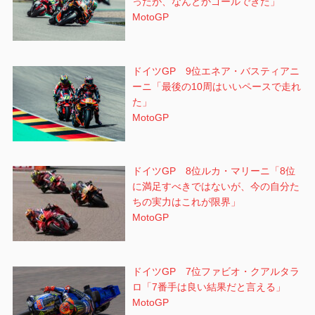
ったが、なんとかゴールできた」
MotoGP
ドイツGP 9位エネア・バスティアニ
ーニ「最後の10周はいいペースで走れ
た」
MotoGP
ドイツGP 8位ルカ・マリーニ「8位
に満足すべきではないが、今の自分た
ちの実力はこれが限界」
MotoGP
ドイツGP 7位ファビオ・クアルタラ
ロ「7番手は良い結果だと言える」
MotoGP