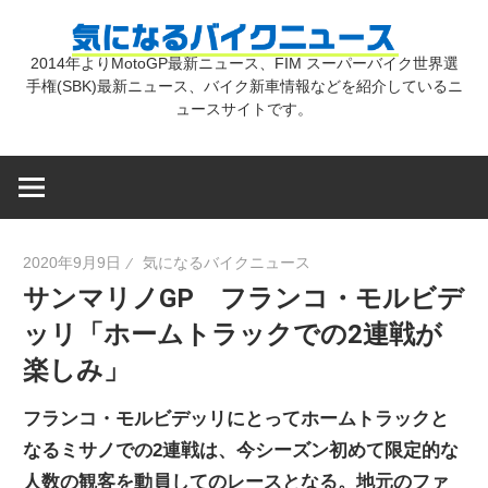
コ
気
ン
2014年よりMotoGP最新ニュース、FIM スーパーバイク世界選
テ
手権(SBK)最新ニュース、バイク新車情報などを紹介しているニ
に
ン
ュースサイトです。
ツ
な
へ
ス
キ
る
2020年9月9日
気になるバイクニュース
ッ
サンマリノGP フランコ・モルビデ
プ
バ
ッリ「ホームトラックでの2連戦が
楽しみ」
イ
フランコ・モルビデッリにとってホームトラックと
ク
なるミサノでの2連戦は、今シーズン初めて限定的な
人数の観客を動員してのレースとなる。地元のファ