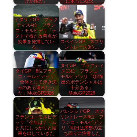
けが残念」
に本当に残念」
イタリアGP プラク
ティス4位 フラン
コ・モルビデリ「テ
ストで得た改善点が
効果を発揮してい
スペインGP スプリ
る」
ントレース3位…
タイGP プラクティ
タイGP 8位フラン
ス13位 フランコ・
コ・モルビデッリ
モルビデッリ「Q2進
「全体として浮き沈
出のポテンシャルは
みのある週末だっ
十分ある」
た」MotoGP2026
MotoGP2026
バレンシアGP スプ
フランコ・モルビデ
リントレース6位 フ
ッリ「今年はチーム
ランコ・モルビデッ
と共にしっかりと結
リ「明日は序盤の立
果を出していきた
ち回りに注意した