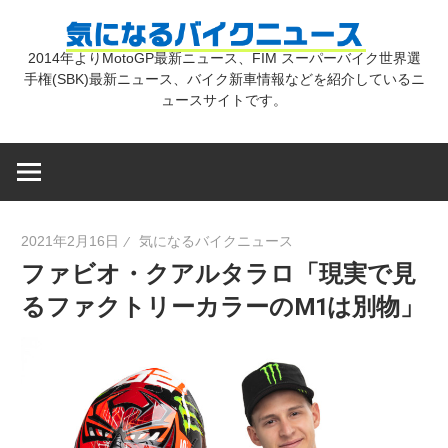
コ
気
ン
2014年よりMotoGP最新ニュース、FIM スーパーバイク世界選
テ
手権(SBK)最新ニュース、バイク新車情報などを紹介しているニ
に
ン
ュースサイトです。
ツ
な
へ
ス
キ
る
2021年2月16日
気になるバイクニュース
ッ
ファビオ・クアルタラロ「現実で見
プ
バ
るファクトリーカラーのM1は別物」
イ
ク