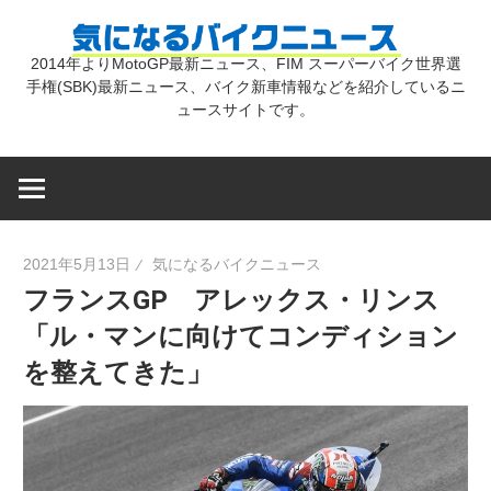
コ
気
ン
2014年よりMotoGP最新ニュース、FIM スーパーバイク世界選
テ
手権(SBK)最新ニュース、バイク新車情報などを紹介しているニ
に
ン
ュースサイトです。
ツ
な
へ
ス
キ
る
2021年5月13日
気になるバイクニュース
ッ
フランスGP アレックス・リンス
プ
バ
「ル・マンに向けてコンディション
を整えてきた」
イ
ク