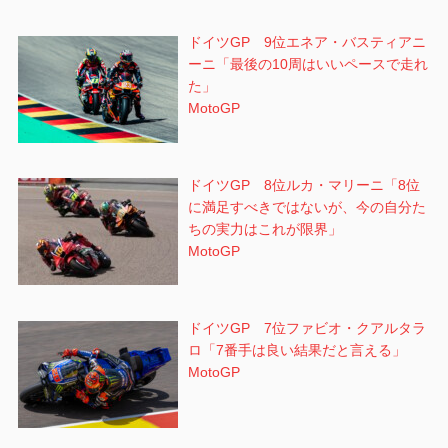
ドイツGP 9位エネア・バスティアニ
ーニ「最後の10周はいいペースで走れ
た」
MotoGP
ドイツGP 8位ルカ・マリーニ「8位
に満足すべきではないが、今の自分た
ちの実力はこれが限界」
MotoGP
ドイツGP 7位ファビオ・クアルタラ
ロ「7番手は良い結果だと言える」
MotoGP