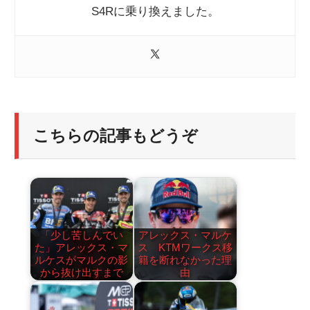
S4Rに乗り換えました。
こちらの記事もどうぞ
「少し苦しんでい
アレックス・マルケ
た」アレックス・マ
ス KTMワークス移
ルケスがマルクの影
籍を断れなかった理
から抜け出すまで
由