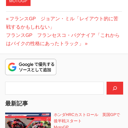
MOTOGP
ス
投
前
フランスGP ジョアン・ミル「レイアウト的に苦
ズ
の
戦するかもしれない」
稿
キ
次
投
フランスGP フランセスコ・バグナイア「これから
フ
ナ
の
稿:
はバイクの性格にあったトラック」
ラ
ビ
投
ン
ス
稿:
ゲ
GP
ー
シ
検索
ョ
最新記事
ン
ホンダHRCカストロール 英国GPで
後半戦スタート
MotoGP