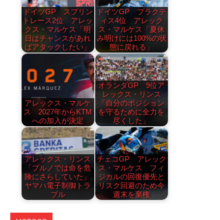
ドイツGP スプリン
ドイツGP プラクテ
トレース2位 アレッ
ィス4位 アレック
クス・マルケス「明
ス・マルケス「夏休
日はチャンスがあれ
み明けには100%の状
ばアタックしたい」
態に戻れる」
オランダGP 9位ア
レックス・リンス
アレックス・マルケ
「自分のポジション
ス 2027年からKTM
を守るために全力を
への加入が決定
尽くした」
アレックス・リンス
チェコGP アレック
「ブルノでは命を危
ス・マルケス フィ
険にさらしていた」
ジカルの回復優先と
ヤマハ電子制御トラ
リスク回避のため今
ブル
週末を棄権