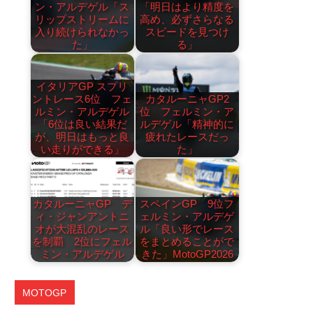
ン・アルデゲル「ス
「明日はより精度を
リップストリームに
高め、必ずさらなる
入り続けられなかっ
スピードを見つけ
た」
る」
イタリアGP スプリ
ントレース6位 フェ
カタルーニャGP2
ルミン・アルデゲル
位 フェルミン・ア
「6位は良い結果だ
ルデゲル「精神的に
が、明日はもっと良
疲れたレースだっ
い走りができる」
た」
カタルーニャGP デ
スペインGP 9位フ
ィ・ジャンアントニ
ェルミン・アルデゲ
オが大混乱のレース
ル「良い形でレース
を制覇 2位にフェル
をまとめることがで
ミン・アルデゲル
きた」MotoGP2026
MOTOGP