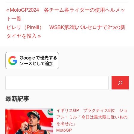
投
前
MotoGP2024 各チーム各ライダーの使用ヘルメッ
の
ト一覧
稿
次
投
ピレリ（Pirelli） WSBK第2戦バルセロナで2つの新
ナ
の
稿:
タイヤを投入
ビ
投
稿:
ゲ
ー
シ
検索
ョ
最新記事
ン
イギリスGP プラクティス8位 ジョ
アン・ミル「今日は最大限に近いもの
を出せた」
MotoGP