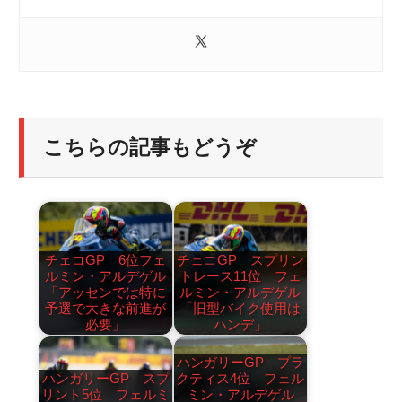
こちらの記事もどうぞ
チェコGP 6位フェ
チェコGP スプリン
ルミン・アルデゲル
トレース11位 フェ
「アッセンでは特に
ルミン・アルデゲル
予選で大きな前進が
「旧型バイク使用は
必要」
ハンデ」
ハンガリーGP プラ
ハンガリーGP スプ
クティス4位 フェル
リント5位 フェルミ
ミン・アルデゲル