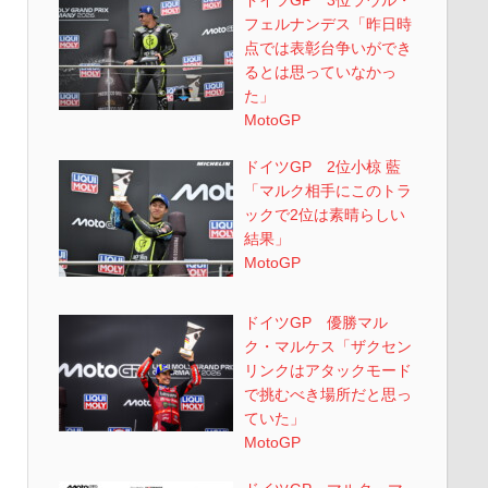
ドイツGP 3位ラウル・
フェルナンデス「昨日時
点では表彰台争いができ
るとは思っていなかっ
た」
MotoGP
ドイツGP 2位小椋 藍
「マルク相手にこのトラ
ックで2位は素晴らしい
結果」
MotoGP
ドイツGP 優勝マル
ク・マルケス「ザクセン
リンクはアタックモード
で挑むべき場所だと思っ
ていた」
MotoGP