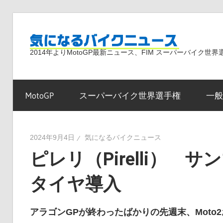
コ
ン
気
テ
2014年よりMotoGP最新ニュース、FIM スーパーバイク
ン
ツ
に
へ
MotoGP
スーパーバイク世界選手権
一般
ス
な
キ
ッ
2024年9月4日
気になるバイクニュース
プ
ピレリ（Pirelli） サ
る
タイヤ導入
バ
アラゴンGPが終わったばかりの先週末、Moto2お