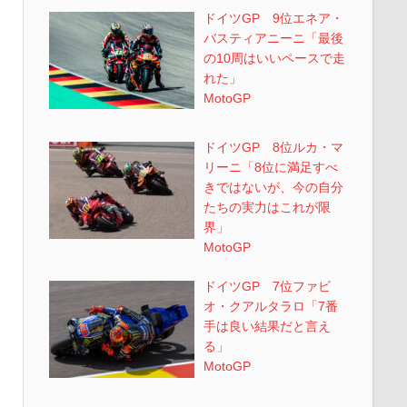
ドイツGP 9位エネア・
バスティアニーニ「最後
の10周はいいペースで走
れた」
MotoGP
ドイツGP 8位ルカ・マ
リーニ「8位に満足すべ
きではないが、今の自分
たちの実力はこれが限
界」
MotoGP
ドイツGP 7位ファビ
オ・クアルタラロ「7番
手は良い結果だと言え
る」
MotoGP