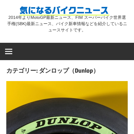
コ
気
ン
2014年よりMotoGP最新ニュース、FIM スーパーバイク世界選
テ
手権(SBK)最新ニュース、バイク新車情報などを紹介しているニ
に
ン
ュースサイトです。
ツ
な
へ
ス
キ
る
カテゴリー:
ダンロップ（Dunlop）
ッ
プ
バ
イ
ク