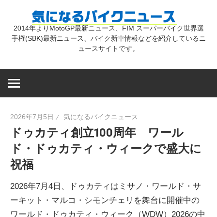
コ
気
ン
2014年よりMotoGP最新ニュース、FIM スーパーバイク世界選
テ
手権(SBK)最新ニュース、バイク新車情報などを紹介しているニ
に
ン
ュースサイトです。
ツ
な
へ
ス
キ
る
2026年7月5日
気になるバイクニュース
ッ
ドゥカティ創立100周年 ワール
プ
バ
ド・ドゥカティ・ウィークで盛大に
祝福
イ
2026年7月4日、ドゥカティはミサノ・ワールド・サ
ク
ーキット・マルコ・シモンチェリを舞台に開催中の
ワールド・ドゥカティ・ウィーク（WDW）2026の中