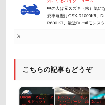
気になるバイクニュース
中の人は元スズキ（株）気にな
愛車遍歴はGSX-R1000K5、Duc
R600 K7、最近Ducatiモ
こちらの記事もどうぞ
Ducati ダビデ・タ
ドゥカティ ボル
ルドッツィ
ゴ・パニガーレ工場
Ducat