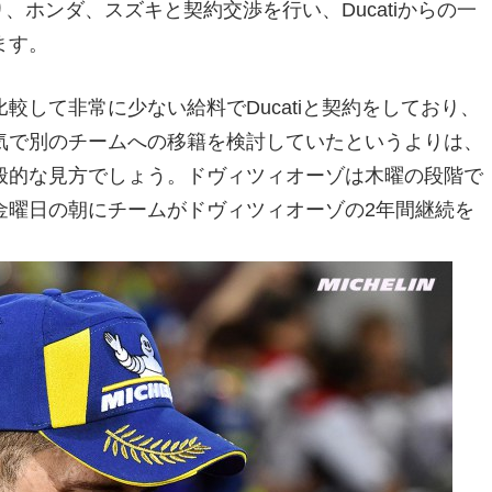
り、ホンダ、スズキと契約交渉を行い、Ducatiからの一
ます。
して非常に少ない給料でDucatiと契約をしており、
気で別のチームへの移籍を検討していたというよりは、
般的な見方でしょう。ドヴィツィオーゾは木曜の段階で
金曜日の朝にチームがドヴィツィオーゾの2年間継続を