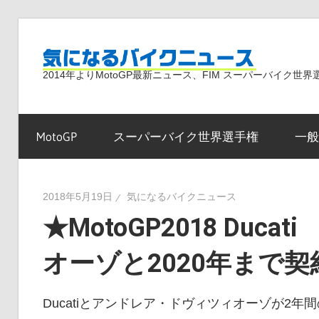
コ
ン
気
テ
2014年よりMotoGP最新ニュース、FIM スーパーバイク
ン
ツ
に
へ
MotoGP
スーパーバイク世界選手権
一般
ス
な
キ
ッ
2018年5月19日
気になるバイクニュース
プ
★MotoGP2018 Du
る
オーゾと2020年まで
バ
Ducatiとアンドレア・ドヴィツィオーゾが2年