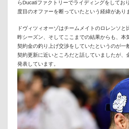
らDucatiファクトリーでライディングをしてお
イ
度目のオファーを断っていたという経緯があり
ク
ドヴィツィオーゾはチームメイトのロレンソと比較
昨シーズン、そしてここまでの結果からも、本
契約金の釣り上げ交渉をしていたというのが一
ニ
契約更新に近いところだと話していましたが、
発表しています。
ュ
ー
ス