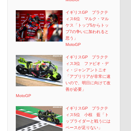
イギリスGP プラクテ
ィス6位 マルク・マル
ケス「トップ5からトッ
プ7の争いに加われると
思う」
MotoGP
イギリスGP プラクテ
ィス3位 ファビオ・デ
ィ・ジャンアントニオ
「アプリリアが非常に速
いので、明日に向けて改
善が必要」
MotoGP
イギリスGP プラクテ
ィス5位 小椋 藍「ト
ップライダーと戦うには
ペースが足りない」