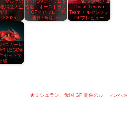
ャ「マルクの
場の代役にピッロを
ル獲得は人生
指名 オーストラリ
Ducati Lenovo
教訓」
アGPでピッロ自身
Team アルゼンチン
GP2025
通算70戦目へ
GPプレビュー
i パニガーレ
新作LEGO®
ic™セットで
登場
次
★ミシュラン、母国 GP 開催のル・マンへ
の
投
稿: