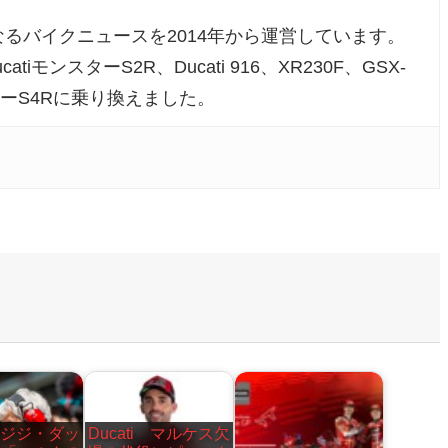
るバイクニュースを2014年から運営しています。
atiモンスターS2R、Ducati 916、XR230F、GSX-
ンスターS4Rに乗り換えました。
i ジジ・ダッ
Ducati マルケス欠