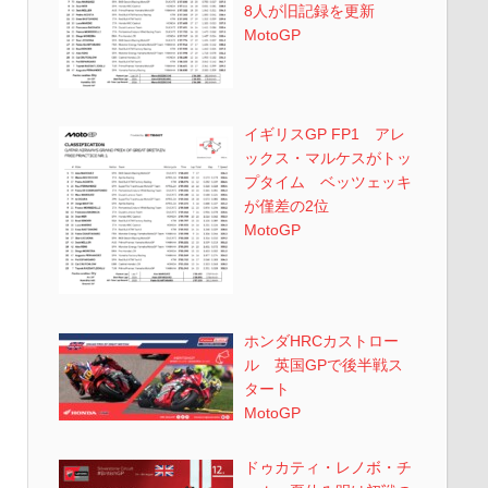
8人が旧記録を更新
MotoGP
イギリスGP FP1 アレ
ックス・マルケスがトッ
プタイム ベッツェッキ
が僅差の2位
MotoGP
ホンダHRCカストロー
ル 英国GPで後半戦ス
タート
MotoGP
ドゥカティ・レノボ・チ