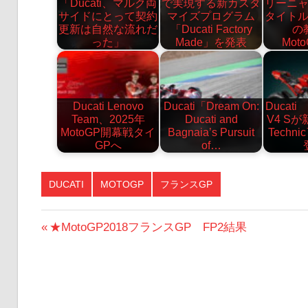
「Ducati、マルク両
で実現する新カスタ
リーニ
サイドにとって契約
マイズプログラム
タイト
更新は自然な流れだ
「Ducati Factory
の
った」
Made」を発表
Moto
Ducati Lenovo
Ducati「Dream On:
Ducat
Team、2025年
Ducati and
V4 Sが
MotoGP開幕戦タイ
Bagnaia’s Pursuit
Techn
GPへ
of…
DUCATI
MOTOGP
フランスGP
投
前
★MotoGP2018フランスGP FP2結果
の
稿
投
ナ
稿: