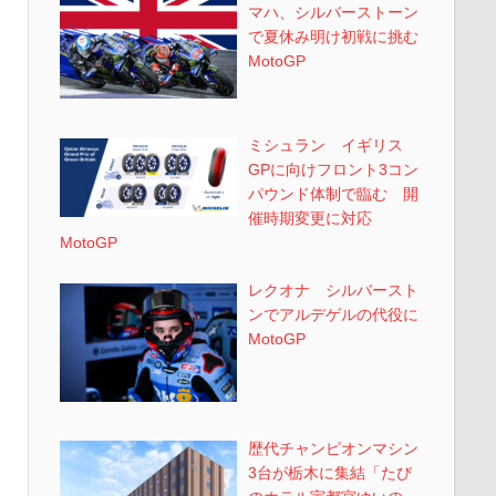
マハ、シルバーストーン
で夏休み明け初戦に挑む
MotoGP
ミシュラン イギリス
GPに向けフロント3コン
パウンド体制で臨む 開
催時期変更に対応
MotoGP
レクオナ シルバースト
ンでアルデゲルの代役に
MotoGP
歴代チャンピオンマシン
3台が栃木に集結「たび