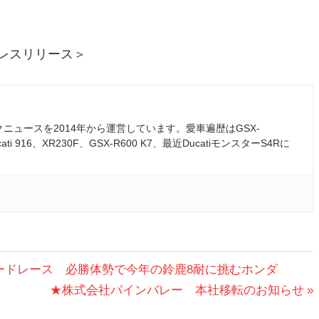
lub プレスリリース＞
ュースを2014年から運営しています。愛車遍歴はGSX-
ati 916、XR230F、GSX-R600 K7、最近DucatiモンスターS4Rに
ロードレース 必勝体勢で今年の鈴鹿8耐に挑むホンダ
次
★株式会社パインバレー 本社移転のお知らせ
の