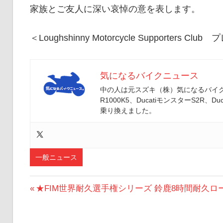
家族とご友人に深い哀悼の意を表します。
＜Loughshinny Motorcycle Supporters C
気になるバイクニュース
中の人は元スズキ（株）気になるバイクニ
R1000K5、DucatiモンスターS2R、Duc
乗り換えました。
一般ニュース
投
前
★FIM世界耐久選手権シリーズ 鈴鹿8時間耐久
の
稿
投