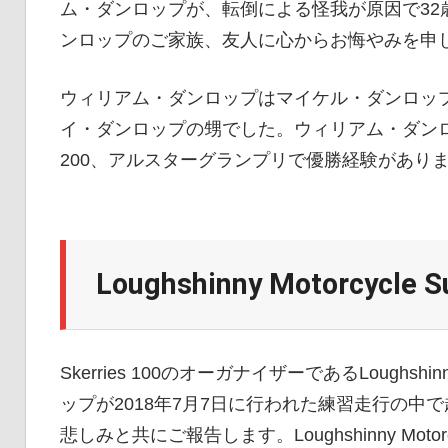
ム・ダンロップが、転倒による怪我が原因で32
イ
ンロップのご家族、友人に心からお悔やみを申
ク
ウィリアム・ダンロップはマイケル・ダンロッ
イ・ダンロップの甥でした。ウィリアム・ダンロ
200、アルスターグランプリで優勝経験があり
ニ
ュ
Loughshinny Motorcycle S
ー
Skerries 100のオーガナイザーであるLoughshinn
ス
ップが2018年7月7日に行われた練習走行の
悲しみと共にご報告します。Loughshinny Motor