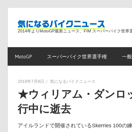
コ
ン
気
テ
2014年よりMotoGP最新ニュース、FIM スーパーバイク
ン
ツ
に
へ
MotoGP
スーパーバイク世界選手権
一般
ス
な
キ
ッ
2018年7月8日
気になるバイクニュース
プ
★ウィリアム・ダンロップが
る
行中に逝去
バ
アイルランドで開催されているSkerries 1