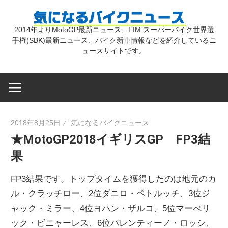
コ
気
ン
2014年よりMotoGP最新ニュース、FIM スーパーバイク世界選
テ
手権(SBK)最新ニュース、バイク新車情報などを紹介しているニ
に
ン
ュースサイトです。
ツ
な
へ
ス
キ
る
2018年8月25日
気になるバイクニュース
ッ
★MotoGP2018イギリスGP FP3結
プ
バ
果
イ
FP3結果です。トップタイムを獲得したのは地元のカ
ル・クラッチロー、2位ダニロ・ペトルッチ、3位ジ
ク
ャック・ミラー、4位ヨハン・ザルコ、5位マーべリ
ック・ビニャーレス、6位バレンティーノ・ロッシ、