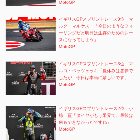
MotoGP
イギリスGPスプリントレース9位 マ
ルク・マルケス 「今日のようなフィ
ーリングだと明日は生存のためのレー
スになってしまう」
MotoGP
イギリスGPスプリントレース3位 マ
ルコ・ベッツェッキ「夏休みは悪夢で
したが、今日は本当に嬉しいです」
MotoGP
イギリスGPスプリントレース2位 小
椋 藍「タイヤがもう限界で、最後は
何もできなかったですね」
MotoGP