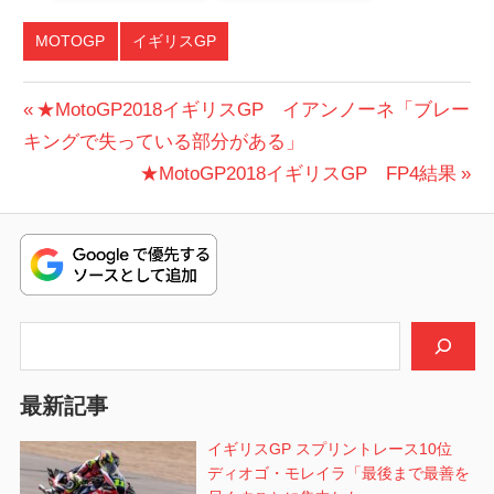
MOTOGP
イギリスGP
投
前
★MotoGP2018イギリスGP イアンノーネ「ブレー
の
キングで失っている部分がある」
稿
投
次
★MotoGP2018イギリスGP FP4結果
ナ
稿:
の
ビ
投
稿:
ゲ
ー
検索
シ
最新記事
ョ
イギリスGP スプリントレース10位
ン
ディオゴ・モレイラ「最後まで最善を